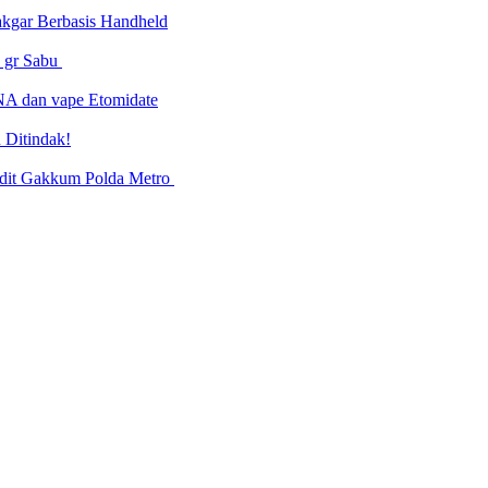
Dakgar Berbasis Handheld
7 gr Sabu
NA dan vape Etomidate
 Ditindak!
ubdit Gakkum Polda Metro