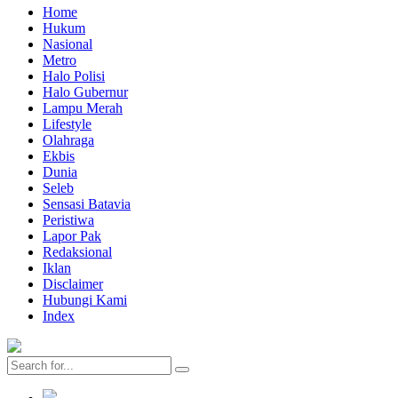
Home
Hukum
Nasional
Metro
Halo Polisi
Halo Gubernur
Lampu Merah
Lifestyle
Olahraga
Ekbis
Dunia
Seleb
Sensasi Batavia
Peristiwa
Lapor Pak
Redaksional
Iklan
Disclaimer
Hubungi Kami
Index