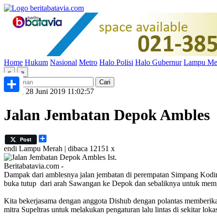
Home
Hukum
Nasional
Metro
Halo Polisi
Halo Gubernur
Lampu Me
«
»
Jumat, 28 Juni 2019 11:02:57
Share
Jalan Jembatan Depok Ambles
Share
Post
endi
Lampu Merah | dibaca 12151 x
Ist.
Beritabatavia.com -
Dampak dari amblesnya jalan jembatan di perempatan Simpang Kodi
buka tutup dari arah Sawangan ke Depok dan sebaliknya untuk memper
Kita bekerjasama dengan anggota Dishub dengan polantas memberikan b
mitra Supeltras untuk melakukan pengaturan lalu lintas di sekitar loka