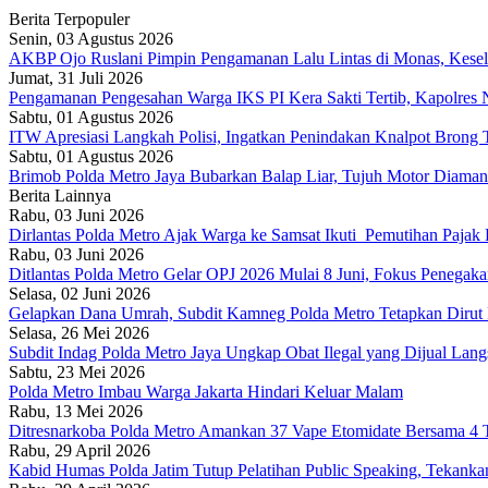
Berita Terpopuler
Senin, 03 Agustus 2026
AKBP Ojo Ruslani Pimpin Pengamanan Lalu Lintas di Monas, Keselam
Jumat, 31 Juli 2026
Pengamanan Pengesahan Warga IKS PI Kera Sakti Tertib, Kapolres
Sabtu, 01 Agustus 2026
ITW Apresiasi Langkah Polisi, Ingatkan Penindakan Knalpot Brong
Sabtu, 01 Agustus 2026
Brimob Polda Metro Jaya Bubarkan Balap Liar, Tujuh Motor Diaman
Berita Lainnya
Rabu, 03 Juni 2026
Dirlantas Polda Metro Ajak Warga ke Samsat Ikuti Pemutihan Pajak
Rabu, 03 Juni 2026
Ditlantas Polda Metro Gelar OPJ 2026 Mulai 8 Juni, Fokus Penega
Selasa, 02 Juni 2026
Gelapkan Dana Umrah, Subdit Kamneg Polda Metro Tetapkan Dirut
Selasa, 26 Mei 2026
Subdit Indag Polda Metro Jaya Ungkap Obat Ilegal yang Dijual Lan
Sabtu, 23 Mei 2026
Polda Metro Imbau Warga Jakarta Hindari Keluar Malam
Rabu, 13 Mei 2026
Ditresnarkoba Polda Metro Amankan 37 Vape Etomidate Bersama 
Rabu, 29 April 2026
Kabid Humas Polda Jatim Tutup Pelatihan Public Speaking, Tekanka