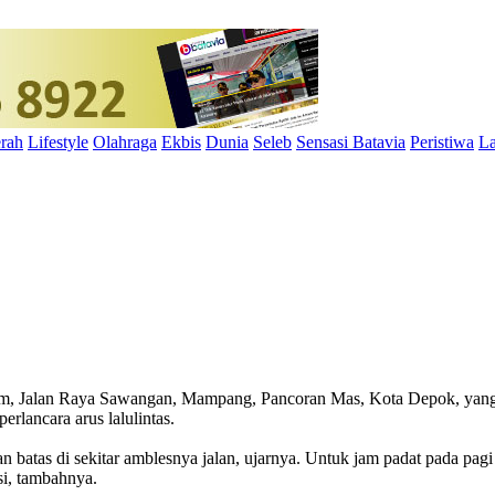
rah
Lifestyle
Olahraga
Ekbis
Dunia
Seleb
Sensasi Batavia
Peristiwa
La
m, Jalan Raya Sawangan, Mampang, Pancoran Mas, Kota Depok, yang t
lancara arus lalulintas.
atas di sekitar amblesnya jalan, ujarnya. Untuk jam padat pada pagi 
si, tambahnya.