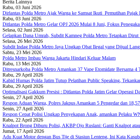
Berita Lainnya
Rabu, 03 Juni 2026
Dirlantas Polda Metro Ajak Warga ke Samsat Ikuti Pemutihan Pajak
Rabu, 03 Juni 2026
Ditlantas Polda Metro Gelar OPJ 2026 Mulai 8 Juni, Fokus Penega
Selasa, 02 Juni 2026
Gelapkan Dana Umrah, Subdit Kamneg Polda Metro Tetapkan Dirut
Selasa, 26 Mei 2026
Subdit Indag Polda Metro Jaya Ungkap Obat Ilegal yang Dijual Lan
Sabtu, 23 Mei 2026
Polda Metro Imbau Warga Jakarta Hindari Keluar Malam
Rabu, 13 Mei 2026
Ditresnarkoba Polda Metro Amankan 37 Vape Etomidate Bersama 
Rabu, 29 April 2026
Kabid Humas Polda Jatim Tutup Pelatihan Public Speaking, Tekanka
Rabu, 29 April 2026
Optimalisasi Gakkum Presisi : Ditlantas Polda Jatim Gelar Operasi 
Senin, 27 April 2026
Respon Aduan Warga, Polres Jakpus Amankan 5 Pengedar dan 18,5
Senin, 27 April 2026
Respon Cepat Polisi Ungkap Penyekapan Anak, amankan Pelaku W
Rabu, 22 April 2026
Knalpot Brong Diburu Polisi, AKBP Ojo Ruslani: Ganti Knalpot atau
Jumat, 17 April 2026
Adu Kuat Motor dengan Bus Tije di Stasiun Lenteng, Ini Kata Kas