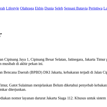
rah
Lifestyle
Olahraga
Ekbis
Dunia
Seleb
Sensasi Batavia
Peristiwa
La
r
Cipinang Jaya 1, Cipinang Besar Selatan, Jatinegara, Jakarta Timur 
m musibah di akhir pekan ini.
an Bencana Daerah (BPBD) DKI Jakarta, kebakaran terjadi di Jalan C
mur, Gatot Sulaiman menjelaskan Belum diketahui penyebab kebakara
mkar diterjunkan.
iakan nomor layanan darurat Jakarta Siaga 112. Khusus untuk sist