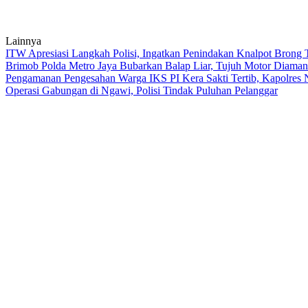
Lainnya
ITW Apresiasi Langkah Polisi, Ingatkan Penindakan Knalpot Brong
Brimob Polda Metro Jaya Bubarkan Balap Liar, Tujuh Motor Diaman
Pengamanan Pengesahan Warga IKS PI Kera Sakti Tertib, Kapolres
Operasi Gabungan di Ngawi, Polisi Tindak Puluhan Pelanggar