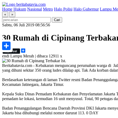
Home
Hukum
Nasional
Metro
Halo Polisi
Halo Gubernur
Lampu Me
«
»
Sabtu, 06 Juli 2019 08:56:56
30 Rumah di Cipinang Terbaka
Share
Post
Share
endi
Lampu Merah | dibaca 12911 x
Ist.
Beritabatavia.com -
Kebakaran menguncang perumahan warga di Jalan 
yang dihuni sekitar 350 orang ludes dilalap api. Tak Ada korban dala
Berdasarkan keterangan di laman Twitter resmi Badan Penanggulang
Kecamatan Jatinegara, Jakarta Timur.
Kepala Suku Dinas Pemadam Kebakaran dan Penyelamatan Jakarta Ti
pemadam ke lokasi, kemudian 16 unit menyusul. Total, 90 petugas da
Badan Penanggulangan Bencana Daerah Provinsi DKI Jakarta menyed
Jakarta bisa dihubungi melalui nomor darurat 113. 0 DAY