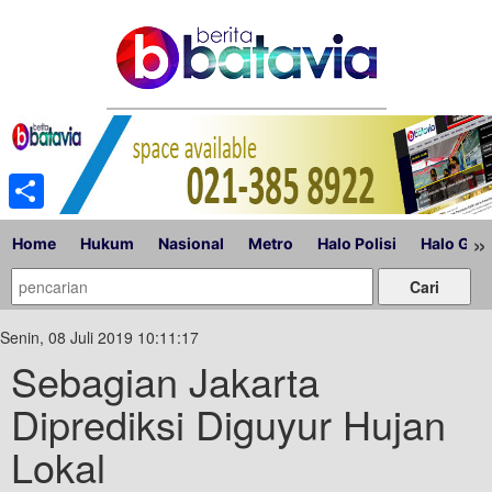
Share
»
Home
Hukum
Nasional
Metro
Halo Polisi
Halo Gub
Senin, 08 Juli 2019 10:11:17
Sebagian Jakarta
Diprediksi Diguyur Hujan
Lokal