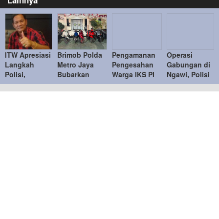
ITW Apresiasi
Brimob Polda
Pengamanan
Operasi
Langkah
Metro Jaya
Pengesahan
Gabungan di
Polisi,
Bubarkan
Warga IKS PI
Ngawi, Polisi
Ingatkan
Balap Liar,
Kera Sakti
Tindak
Penindakan
Tujuh Motor
Tertib,
Puluhan
Knalpot
Diamankan di
Kapolres
Pelanggar
Brong Tetap
Duren Sawit
Ngawi
Humanis
Ucapkan
Terima Kasih