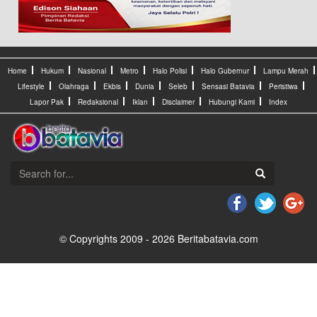
Home
Hukum
Nasional
Metro
Halo Polisi
Halo Gubernur
Lampu Merah
Lifestyle
Olahraga
Ekbis
Dunia
Seleb
Sensasi Batavia
Peristiwa
Lapor Pak
Redaksional
Iklan
Disclaimer
Hubungi Kami
Index
© Copyrights 2009 - 2026 Beritabatavia.com