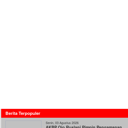
Berita Terpopuler
Senin, 03 Agustus 2026
AKBP Ojo Ruslani Pimpin Pengamanan