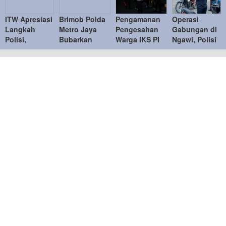
ITW Apresiasi
Brimob Polda
Pengamanan
Operasi
Langkah
Metro Jaya
Pengesahan
Gabungan di
Polisi,
Bubarkan
Warga IKS PI
Ngawi, Polisi
Ingatkan
Balap Liar,
Kera Sakti
Tindak
Penindakan
Tujuh Motor
Tertib,
Puluhan
Knalpot
Diamankan di
Kapolres
Pelanggar
Brong Tetap
Duren Sawit
Ngawi
Humanis
Ucapkan
Terima Kasih