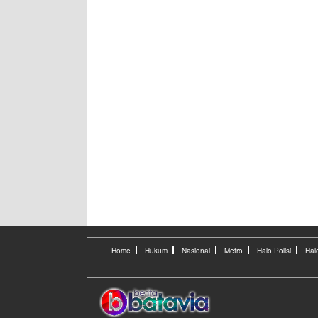
Home
Hukum
Nasional
Metro
Halo Polisi
Hal