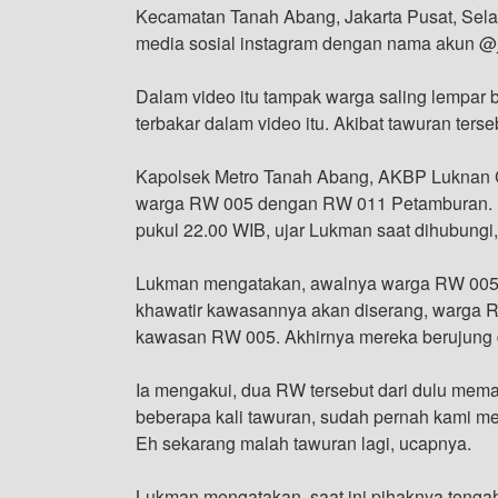
Kecamatan Tanah Abang, Jakarta Pusat, Selas
media sosial instagram dengan nama akun @ja
Dalam video itu tampak warga saling lempar
terbakar dalam video itu. Akibat tawuran terse
Kapolsek Metro Tanah Abang, AKBP Luknan Ca
warga RW 005 dengan RW 011 Petamburan. Ke
pukul 22.00 WIB, ujar Lukman saat dihubungi,
Lukman mengatakan, awalnya warga RW 005
khawatir kawasannya akan diserang, warga 
kawasan RW 005. Akhirnya mereka berujung d
Ia mengakui, dua RW tersebut dari dulu meman
beberapa kali tawuran, sudah pernah kami m
Eh sekarang malah tawuran lagi, ucapnya.
Lukman mengatakan, saat ini pihaknya tengah