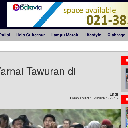
Polisi
Halo Gubernur
Lampu Merah
Lifestyle
Olahraga
B
arnai Tawuran di
Endi
Lampu Merah | dibaca 18281 x
B