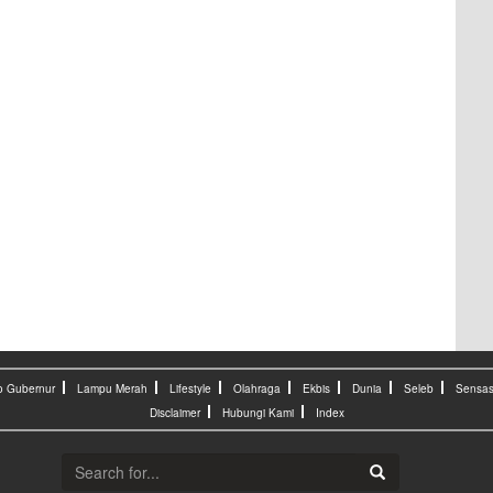
o Gubernur
Lampu Merah
Lifestyle
Olahraga
Ekbis
Dunia
Seleb
Sensas
Disclaimer
Hubungi Kami
Index