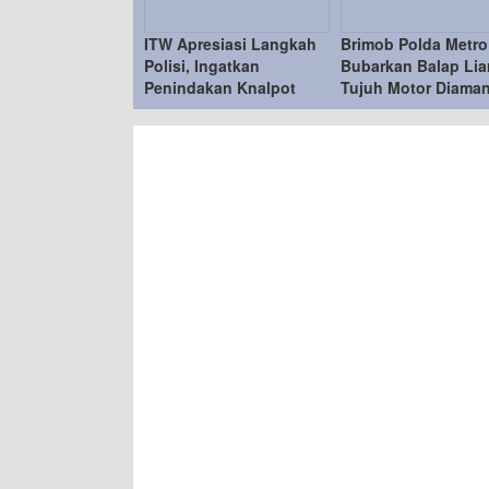
ITW Apresiasi Langkah
Brimob Polda Metro
Polisi, Ingatkan
Bubarkan Balap Liar
Penindakan Knalpot
Tujuh Motor Diama
Brong Tetap Humanis
di Duren Sawit