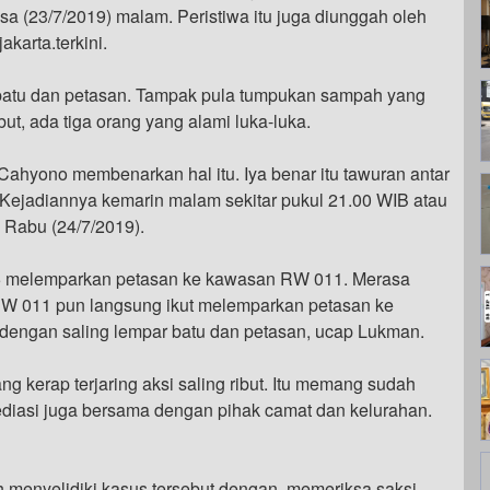
a (23/7/2019) malam. Peristiwa itu juga diunggah oleh
karta.terkini.
 batu dan petasan. Tampak pula tumpukan sampah yang
but, ada tiga orang yang alami luka-luka.
hyono membenarkan hal itu. Iya benar itu tawuran antar
jadiannya kemarin malam sekitar pukul 21.00 WIB atau
 Rabu (24/7/2019).
 melemparkan petasan ke kawasan RW 011. Merasa
RW 011 pun langsung ikut melemparkan petasan ke
engan saling lempar batu dan petasan, ucap Lukman.
g kerap terjaring aksi saling ribut. Itu memang sudah
ediasi juga bersama dengan pihak camat dan kelurahan.
 menyelidiki kasus tersebut dengan memeriksa saksi-