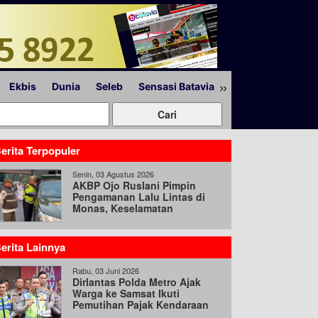
»
Ekbis
Dunia
Seleb
Sensasi Batavia
Peristiwa
Lapor
erita Terpopuler
Senin, 03 Agustus 2026
AKBP Ojo Ruslani Pimpin
Pengamanan Lalu Lintas di
Monas, Keselamatan
Pengguna Jalan Jadi Prioritas
erita Lainnya
Rabu, 03 Juni 2026
Dirlantas Polda Metro Ajak
Warga ke Samsat Ikuti
Pemutihan Pajak Kendaraan
Hingga 31 Agustus