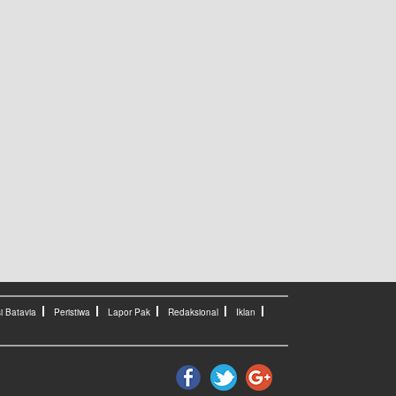
i Batavia
Peristiwa
Lapor Pak
Redaksional
Iklan