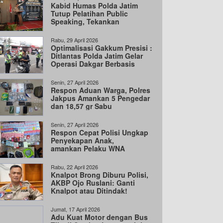
Kabid Humas Polda Jatim
Tutup Pelatihan Public
Speaking, Tekankan
Komunikasi Jujur dan
Transparan
Rabu, 29 April 2026
Optimalisasi Gakkum Presisi :
Ditlantas Polda Jatim Gelar
Operasi Dakgar Berbasis
Handheld
Senin, 27 April 2026
Respon Aduan Warga, Polres
Jakpus Amankan 5 Pengedar
dan 18,57 gr Sabu
Senin, 27 April 2026
Respon Cepat Polisi Ungkap
Penyekapan Anak,
amankan Pelaku WNA
dan vape Etomidate
Rabu, 22 April 2026
Knalpot Brong Diburu Polisi,
AKBP Ojo Ruslani: Ganti
Knalpot atau Ditindak!
Jumat, 17 April 2026
Adu Kuat Motor dengan Bus