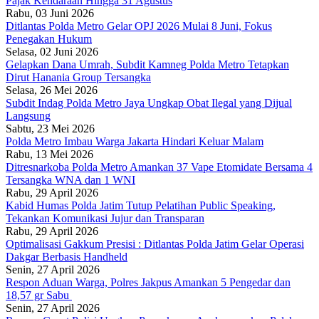
Pajak Kendaraan Hingga 31 Agustus
Rabu, 03 Juni 2026
Ditlantas Polda Metro Gelar OPJ 2026 Mulai 8 Juni, Fokus
Penegakan Hukum
Selasa, 02 Juni 2026
Gelapkan Dana Umrah, Subdit Kamneg Polda Metro Tetapkan
Dirut Hanania Group Tersangka
Selasa, 26 Mei 2026
Subdit Indag Polda Metro Jaya Ungkap Obat Ilegal yang Dijual
Langsung
Sabtu, 23 Mei 2026
Polda Metro Imbau Warga Jakarta Hindari Keluar Malam
Rabu, 13 Mei 2026
Ditresnarkoba Polda Metro Amankan 37 Vape Etomidate Bersama 4
Tersangka WNA dan 1 WNI
Rabu, 29 April 2026
Kabid Humas Polda Jatim Tutup Pelatihan Public Speaking,
Tekankan Komunikasi Jujur dan Transparan
Rabu, 29 April 2026
Optimalisasi Gakkum Presisi : Ditlantas Polda Jatim Gelar Operasi
Dakgar Berbasis Handheld
Senin, 27 April 2026
Respon Aduan Warga, Polres Jakpus Amankan 5 Pengedar dan
18,57 gr Sabu
Senin, 27 April 2026