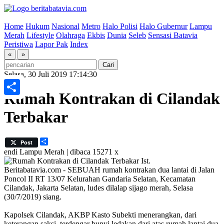
Home
Hukum
Nasional
Metro
Halo Polisi
Halo Gubernur
Lampu
Merah
Lifestyle
Olahraga
Ekbis
Dunia
Seleb
Sensasi Batavia
Peristiwa
Lapor Pak
Index
«
»
Selasa, 30 Juli 2019 17:14:30
Rumah Kontrakan di Cilandak
Share
Terbakar
Share
Post
endi
Lampu Merah | dibaca 15271 x
Ist.
Beritabatavia.com -
SEBUAH rumah kontrakan dua lantai di Jalan
Poncol II RT 13/07 Kelurahan Gandaria Selatan, Kecamatan
Cilandak, Jakarta Selatan, ludes dilalap sijago merah, Selasa
(30/7/2019) siang.
Kapolsek Cilandak, AKBP Kasto Subekti menerangkan, dari
keterangan saksi, terdengar bunyi ledakan dari atas rumah lantai dua