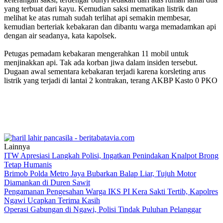
yang terbuat dari kayu. Kemudian saksi mematikan listrik dan
melihat ke atas rumah sudah terlihat api semakin membesar,
kemudian berteriak kebakaran dan dibantu warga memadamkan api
dengan air seadanya, kata kapolsek.
Petugas pemadam kebakaran mengerahkan 11 mobil untuk
menjinakkan api. Tak ada korban jiwa dalam insiden tersebut.
Dugaan awal sementara kebakaran terjadi karena korsleting arus
listrik yang terjadi di lantai 2 kontrakan, terang AKBP Kasto 0 PKO
Lainnya
ITW Apresiasi Langkah Polisi, Ingatkan Penindakan Knalpot Brong
Tetap Humanis
Brimob Polda Metro Jaya Bubarkan Balap Liar, Tujuh Motor
Diamankan di Duren Sawit
Pengamanan Pengesahan Warga IKS PI Kera Sakti Tertib, Kapolres
Ngawi Ucapkan Terima Kasih
Operasi Gabungan di Ngawi, Polisi Tindak Puluhan Pelanggar