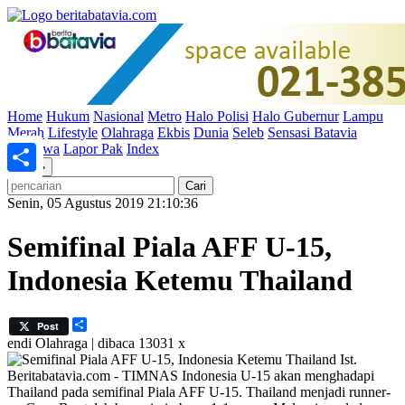
Home
Hukum
Nasional
Metro
Halo Polisi
Halo Gubernur
Lampu
Merah
Lifestyle
Olahraga
Ekbis
Dunia
Seleb
Sensasi Batavia
Peristiwa
Lapor Pak
Index
«
»
Share
Senin, 05 Agustus 2019 21:10:36
Semifinal Piala AFF U-15,
Indonesia Ketemu Thailand
Share
Post
endi
Olahraga | dibaca 13031 x
Ist.
Beritabatavia.com -
TIMNAS Indonesia U-15 akan menghadapi
Thailand pada semifinal Piala AFF U-15. Thailand menjadi runner-