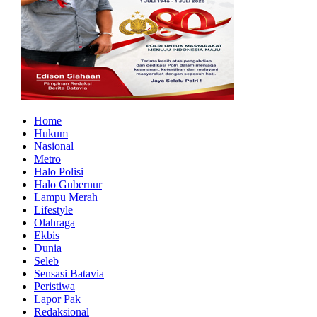
Home
Hukum
Nasional
Metro
Halo Polisi
Halo Gubernur
Lampu Merah
Lifestyle
Olahraga
Ekbis
Dunia
Seleb
Sensasi Batavia
Peristiwa
Lapor Pak
Redaksional