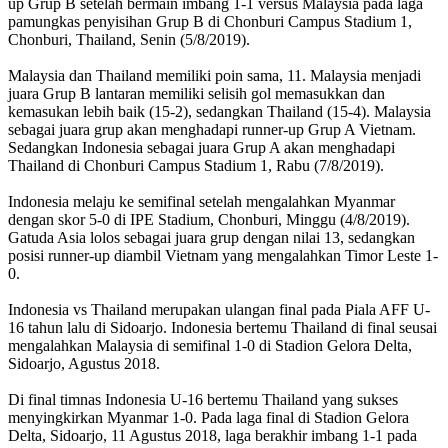
up Grup B setelah bermain imbang 1-1 versus Malaysia pada laga
pamungkas penyisihan Grup B di Chonburi Campus Stadium 1,
Chonburi, Thailand, Senin (5/8/2019).
Malaysia dan Thailand memiliki poin sama, 11. Malaysia menjadi
juara Grup B lantaran memiliki selisih gol memasukkan dan
kemasukan lebih baik (15-2), sedangkan Thailand (15-4). Malaysia
sebagai juara grup akan menghadapi runner-up Grup A Vietnam.
Sedangkan Indonesia sebagai juara Grup A akan menghadapi
Thailand di Chonburi Campus Stadium 1, Rabu (7/8/2019).
Indonesia melaju ke semifinal setelah mengalahkan Myanmar
dengan skor 5-0 di IPE Stadium, Chonburi, Minggu (4/8/2019).
Gatuda Asia lolos sebagai juara grup dengan nilai 13, sedangkan
posisi runner-up diambil Vietnam yang mengalahkan Timor Leste 1-
0.
Indonesia vs Thailand merupakan ulangan final pada Piala AFF U-
16 tahun lalu di Sidoarjo. Indonesia bertemu Thailand di final seusai
mengalahkan Malaysia di semifinal 1-0 di Stadion Gelora Delta,
Sidoarjo, Agustus 2018.
Di final timnas Indonesia U-16 bertemu Thailand yang sukses
menyingkirkan Myanmar 1-0. Pada laga final di Stadion Gelora
Delta, Sidoarjo, 11 Agustus 2018, laga berakhir imbang 1-1 pada