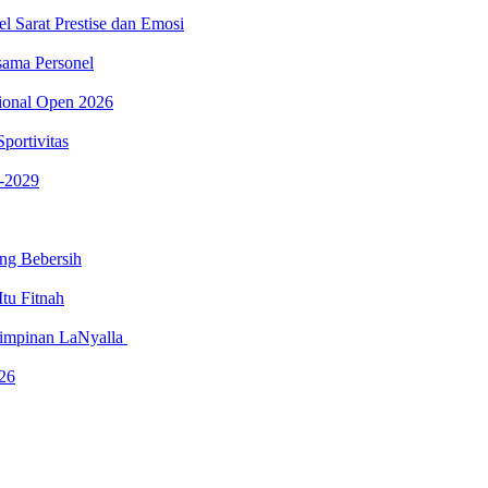
 Sarat Prestise dan Emosi
sama Personel
tional Open 2026
portivitas
-2029
ng Bebersih
tu Fitnah
mimpinan LaNyalla
26