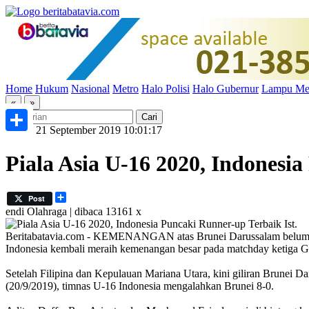
Home
Hukum
Nasional
Metro
Halo Polisi
Halo Gubernur
Lampu Me
«
»
Sabtu, 21 September 2019 10:01:17
Share
Piala Asia U-16 2020, Indonesi
Share
Post
endi
Olahraga | dibaca 13161 x
Ist.
Beritabatavia.com -
KEMENANGAN atas Brunei Darussalam belum cuk
Indonesia kembali meraih kemenangan besar pada matchday ketiga Gr
Setelah Filipina dan Kepulauan Mariana Utara, kini giliran Brunei 
(20/9/2019), timnas U-16 Indonesia mengalahkan Brunei 8-0.