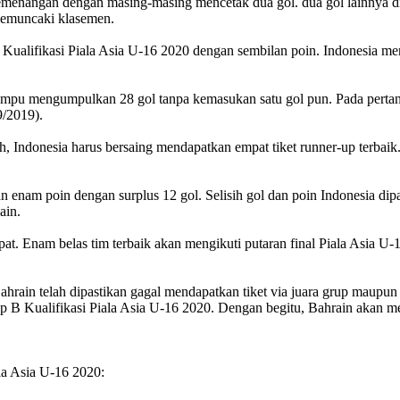
menangan dengan masing-masing mencetak dua gol. dua gol lainnya di
memuncaki klasemen.
 Kualifikasi Piala Asia U-16 2020 dengan sembilan poin. Indonesia 
ampu mengumpulkan 28 gol tanpa kemasukan satu gol pun. Pada pertan
/2019).
ah, Indonesia harus bersaing mendapatkan empat tiket runner-up terbai
 enam poin dengan surplus 12 gol. Selisih gol dan poin Indonesia di
ain.
t. Enam belas tim terbaik akan mengikuti putaran final Piala Asia U-1
 Bahrain telah dipastikan gagal mendapatkan tiket via juara grup maupun
p B Kualifikasi Piala Asia U-16 2020. Dengan begitu, Bahrain akan m
la Asia U-16 2020: