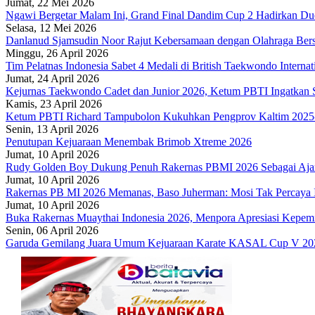
Jumat, 22 Mei 2026
Ngawi Bergetar Malam Ini, Grand Final Dandim Cup 2 Hadirkan Duel
Selasa, 12 Mei 2026
Danlanud Sjamsudin Noor Rajut Kebersamaan dengan Olahraga Ber
Minggu, 26 April 2026
Tim Pelatnas Indonesia Sabet 4 Medali di British Taekwondo Interna
Jumat, 24 April 2026
Kejurnas Taekwondo Cadet dan Junior 2026, Ketum PBTI Ingatkan S
Kamis, 23 April 2026
Ketum PBTI Richard Tampubolon Kukuhkan Pengprov Kaltim 2025
Senin, 13 April 2026
Penutupan Kejuaraan Menembak Brimob Xtreme 2026
Jumat, 10 April 2026
Rudy Golden Boy Dukung Penuh Rakernas PBMI 2026 Sebagai Aja
Jumat, 10 April 2026
Rakernas PB MI 2026 Memanas, Baso Juherman: Mosi Tak Percaya I
Jumat, 10 April 2026
Buka Rakernas Muaythai Indonesia 2026, Menpora Apresiasi Kepe
Senin, 06 April 2026
Garuda Gemilang Juara Umum Kejuaraan Karate KASAL Cup V 20