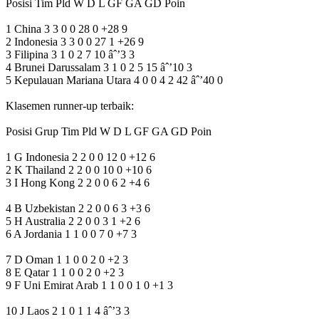
Posisi Tim Pld W D L GF GA GD Poin
1 China 3 3 0 0 28 0 +28 9
2 Indonesia 3 3 0 0 27 1 +26 9
3 Filipina 3 1 0 2 7 10 âˆ’3 3
4 Brunei Darussalam 3 1 0 2 5 15 âˆ’10 3
5 Kepulauan Mariana Utara 4 0 0 4 2 42 âˆ’40 0
Klasemen runner-up terbaik:
Posisi Grup Tim Pld W D L GF GA GD Poin
1 G Indonesia 2 2 0 0 12 0 +12 6
2 K Thailand 2 2 0 0 10 0 +10 6
3 I Hong Kong 2 2 0 0 6 2 +4 6
4 B Uzbekistan 2 2 0 0 6 3 +3 6
5 H Australia 2 2 0 0 3 1 +2 6
6 A Jordania 1 1 0 0 7 0 +7 3
7 D Oman 1 1 0 0 2 0 +2 3
8 E Qatar 1 1 0 0 2 0 +2 3
9 F Uni Emirat Arab 1 1 0 0 1 0 +1 3
10 J Laos 2 1 0 1 1 4 âˆ’3 3