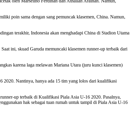
cetak oleh Marselino Ferdinan dan Athallah Araihan. Namun,
memiliki poin sama dengan sang pemuncak klasemen, China. Namun,
dingan terakhir, Indonesia akan menghadapi China di Stadion Utama
k. Saat ini, skuad Garuda memuncaki klasemen runner-up terbaik dari
pangkas karena laga melawan Mariana Utara (juru kunci klasemen)
6 2020. Nantinya, hanya ada 15 tim yang lolos dari kualifikasi
 runner-up terbaik di Kualifikasi Piala Asia U-16 2020. Pasalnya,
enggunakan hak sebagai tuan rumah untuk tampil di Piala Asia U-16