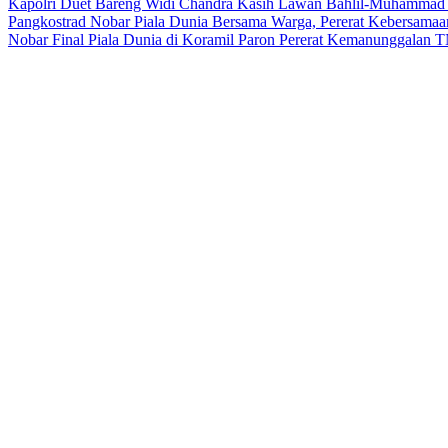
Kapolri Duet Bareng Widi Chandra Kasih Lawan Bahlil-Muhammad 
Pangkostrad Nobar Piala Dunia Bersama Warga, Pererat Kebersama
Nobar Final Piala Dunia di Koramil Paron Pererat Kemanunggalan 