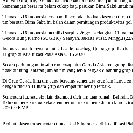
Aditya Daffa, Ruy Arianto, dan Mochamad Faizal menjadi bintang ke
kemenangan besar itu belum cukup bagi pasukan Bima Sakti untuk 
Timnas U-16 Indonesia tertahan di peringkat kedua klasemen Grup G
tim besutan Bima Sakti ini kalah dalam perhitungan produktivitas gol.
Timnas U-16 Indonesia memiliki surplus 26 gol, sedangkan China m
Gelora Bung Karno (SUGBK), Senayan, Jakarta Pusat, Minggu (22/9
Indonesia wajib menang untuk bisa lolos sebagai juara grup. Jika kal
11 grup di Kualifikasi Piala Asia U-16 2020.
Secara perhitungan tim-tim runner-up, tim Garuda Asia mengumpulkan
tidak dihitung lantaran jumlah tim yang lebih banyak dibanding grup l
Di Grup G, ada lima tim yang bersaing sementara grup lain hanya empa
dengan rincian 11 juara grup dan empat runner-up terbaik.
Sementara itu, satu slot lain ditempati oleh tim tuan rumah, Bahrain.
Bahrain menelan dua kekalahan beruntun dan menjadi juru kunci Gru
2020. 0 KMP
Berikut klasemen sementara timnas U-16 Indonesia di Kualifikasi Pia