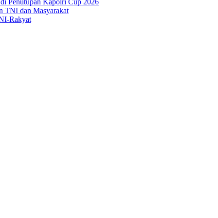
di Penutupan Kapolri Cup 2026
an TNI dan Masyarakat
TNI-Rakyat