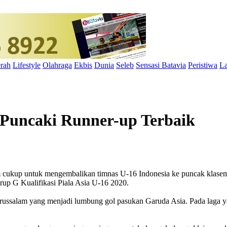
rah
Lifestyle
Olahraga
Ekbis
Dunia
Seleb
Sensasi Batavia
Peristiwa
La
a Puncaki Runner-up Terbaik
up untuk mengembalikan timnas U-16 Indonesia ke puncak klasemen
up G Kualifikasi Piala Asia U-16 2020.
Darussalam yang menjadi lumbung gol pasukan Garuda Asia. Pada laga 