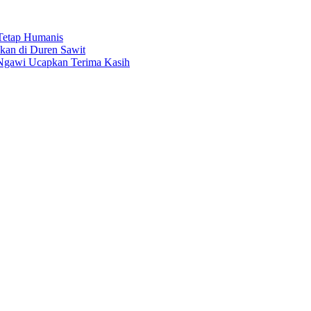
 Tetap Humanis
kan di Duren Sawit
 Ngawi Ucapkan Terima Kasih