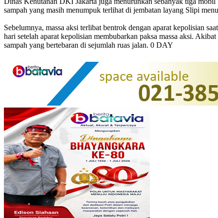
Dinas Kehutanan DKI Jakarta juga menurunkan sebanyak tiga mobil b
sampah yang masih menumpuk terlihat di jembatan layang Slipi menu
Sebelumnya, massa aksi terlibat bentrok dengan aparat kepolisian s
hari setelah aparat kepolisian membubarkan paksa massa aksi. Akiba
sampah yang bertebaran di sejumlah ruas jalan. 0 DAY