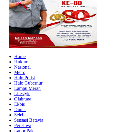
Home
Hukum
Nasional
Metro
Halo Polisi
Halo Gubernur
Lampu Merah
Lifestyle
Olahraga
Ekbis
Dunia
Seleb
Sensasi Batavia
Peristiwa
Lapor Pak