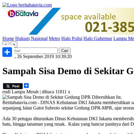
Home
Hukum
Nasional
Metro
Halo Polisi
Halo Gubernur
Lampu Me
«
»
Kamis, 26 September 2019 10:39:20
Share
Sampah Sisa Demo di Sekitar 
Share
Post
endi
Lampu Merah | dibaca 11811 x
Ist.
Beritabatavia.com -
DINAS Kehutanan DKI Jakarta membersihkan sampah
sepanjang Jalan Gatot Subroto sekitar Gedung DPR-MPR, ujar seora
Ada 30 petugas diturunkan Dinas Kehutanan DKI Jakarta membersihk
batu, hingga tanaman yang rusak. Kalau yang hancur pastinya dari D