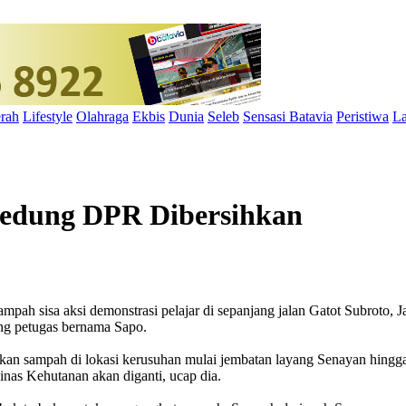
rah
Lifestyle
Olahraga
Ekbis
Dunia
Seleb
Sensasi Batavia
Peristiwa
La
Gedung DPR Dibersihkan
 sisa aksi demonstrasi pelajar di sepanjang jalan Gatot Subroto, Ja
ng petugas bernama Sapo.
an sampah di lokasi kerusuhan mulai jembatan layang Senayan hingga
inas Kehutanan akan diganti, ucap dia.