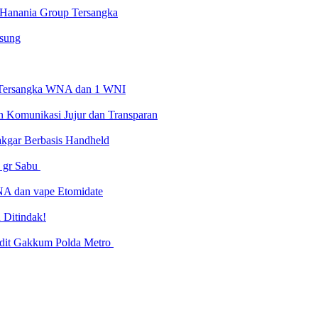
 Hanania Group Tersangka
gsung
4 Tersangka WNA dan 1 WNI
n Komunikasi Jujur dan Transparan
Dakgar Berbasis Handheld
7 gr Sabu
NA dan vape Etomidate
 Ditindak!
ubdit Gakkum Polda Metro