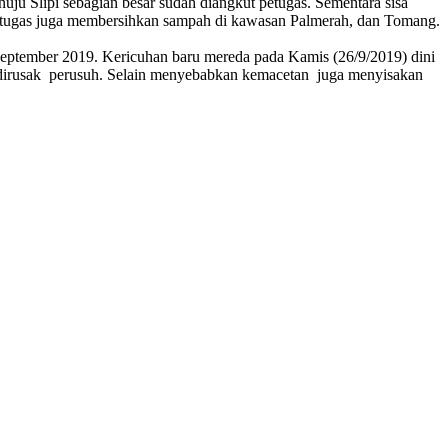
u Slipi sebagian besar sudah diangkut petugas. Sementara sisa
 petugas juga membersihkan sampah di kawasan Palmerah, dan Tomang.
 September 2019. Kericuhan baru mereda pada Kamis (26/9/2019) dini
um dirusak perusuh. Selain menyebabkan kemacetan juga menyisakan