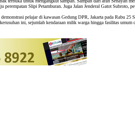
ak terbuka untuk mengangkut sampah. Sampah dari arah Senayan menuj
ju perempatan Slipi Petamburan. Juga Jalan Jenderal Gatot Subroto,
aat demonstrasi pelajar di kawasan Gedung DPR, Jakarta pada Rabu 25
t kerusuhan ini, sejumlah kendaraan milik warga hingga fasilitas um