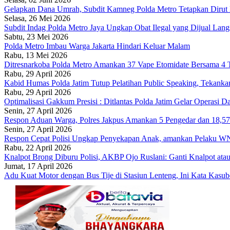
Gelapkan Dana Umrah, Subdit Kamneg Polda Metro Tetapkan Dirut
Selasa, 26 Mei 2026
Subdit Indag Polda Metro Jaya Ungkap Obat Ilegal yang Dijual Lan
Sabtu, 23 Mei 2026
Polda Metro Imbau Warga Jakarta Hindari Keluar Malam
Rabu, 13 Mei 2026
Ditresnarkoba Polda Metro Amankan 37 Vape Etomidate Bersama 
Rabu, 29 April 2026
Kabid Humas Polda Jatim Tutup Pelatihan Public Speaking, Tekanka
Rabu, 29 April 2026
Optimalisasi Gakkum Presisi : Ditlantas Polda Jatim Gelar Operasi 
Senin, 27 April 2026
Respon Aduan Warga, Polres Jakpus Amankan 5 Pengedar dan 18,5
Senin, 27 April 2026
Respon Cepat Polisi Ungkap Penyekapan Anak, amankan Pelaku W
Rabu, 22 April 2026
Knalpot Brong Diburu Polisi, AKBP Ojo Ruslani: Ganti Knalpot atau
Jumat, 17 April 2026
Adu Kuat Motor dengan Bus Tije di Stasiun Lenteng, Ini Kata Kas