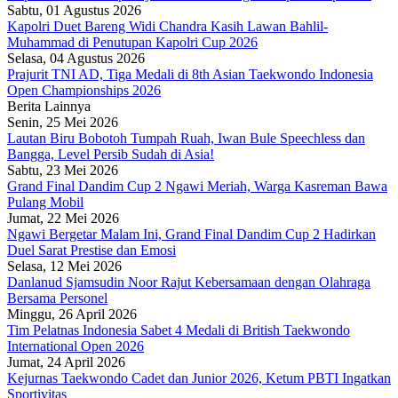
Sabtu, 01 Agustus 2026
Kapolri Duet Bareng Widi Chandra Kasih Lawan Bahlil-
Muhammad di Penutupan Kapolri Cup 2026
Selasa, 04 Agustus 2026
Prajurit TNI AD, Tiga Medali di 8th Asian Taekwondo Indonesia
Open Championships 2026
Berita Lainnya
Senin, 25 Mei 2026
Lautan Biru Bobotoh Tumpah Ruah, Iwan Bule Speechless dan
Bangga, Level Persib Sudah di Asia!
Sabtu, 23 Mei 2026
Grand Final Dandim Cup 2 Ngawi Meriah, Warga Kasreman Bawa
Pulang Mobil
Jumat, 22 Mei 2026
Ngawi Bergetar Malam Ini, Grand Final Dandim Cup 2 Hadirkan
Duel Sarat Prestise dan Emosi
Selasa, 12 Mei 2026
Danlanud Sjamsudin Noor Rajut Kebersamaan dengan Olahraga
Bersama Personel
Minggu, 26 April 2026
Tim Pelatnas Indonesia Sabet 4 Medali di British Taekwondo
International Open 2026
Jumat, 24 April 2026
Kejurnas Taekwondo Cadet dan Junior 2026, Ketum PBTI Ingatkan
Sportivitas