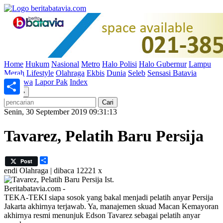
Home
Hukum
Nasional
Metro
Halo Polisi
Halo Gubernur
Lampu
Merah
Lifestyle
Olahraga
Ekbis
Dunia
Seleb
Sensasi Batavia
Peristiwa
Lapor Pak
Index
«
»
Share
Senin, 30 September 2019 09:31:13
Tavarez, Pelatih Baru Persija
Share
Post
endi
Olahraga | dibaca 12221 x
Ist.
Beritabatavia.com -
TEKA-TEKI siapa sosok yang bakal menjadi pelatih anyar Persija
Jakarta akhirnya terjawab. Ya, manajemen skuad Macan Kemayoran
akhirnya resmi menunjuk Edson Tavarez sebagai pelatih anyar