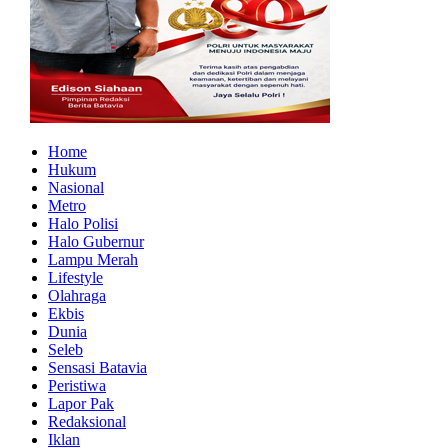
Home
Hukum
Nasional
Metro
Halo Polisi
Halo Gubernur
Lampu Merah
Lifestyle
Olahraga
Ekbis
Dunia
Seleb
Sensasi Batavia
Peristiwa
Lapor Pak
Redaksional
Iklan