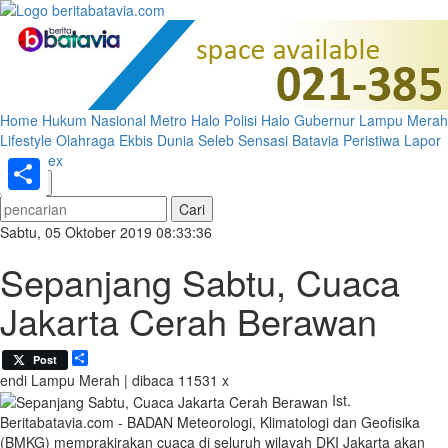
Home
Hukum
Nasional
Metro
Halo Polisi
Halo Gubernur
Lampu Merah
Lifestyle
Olahraga
Ekbis
Dunia
Seleb
Sensasi Batavia
Peristiwa
Lapor
Pak
Index
«
»
Share
Sabtu, 05 Oktober 2019 08:33:36
Sepanjang Sabtu, Cuaca
Jakarta Cerah Berawan
Share
Post
endi
Lampu Merah | dibaca 11531 x
Ist.
Beritabatavia.com -
BADAN Meteorologi, Klimatologi dan Geofisika
(BMKG) memprakirakan cuaca di seluruh wilayah DKI Jakarta akan