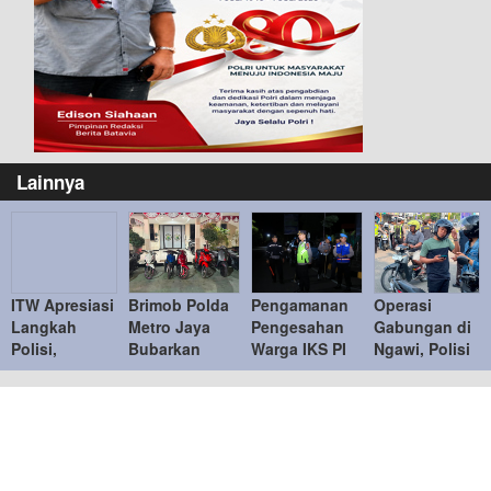
Lainnya
ITW Apresiasi
Brimob Polda
Pengamanan
Operasi
Langkah
Metro Jaya
Pengesahan
Gabungan di
Polisi,
Bubarkan
Warga IKS PI
Ngawi, Polisi
Ingatkan
Balap Liar,
Kera Sakti
Tindak
Penindakan
Tujuh Motor
Tertib,
Puluhan
Knalpot
Diamankan di
Kapolres
Pelanggar
Brong Tetap
Duren Sawit
Ngawi
Humanis
Ucapkan
Terima Kasih