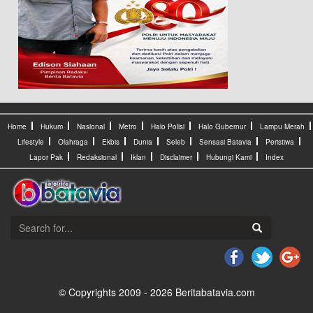
Home
Hukum
Nasional
Metro
Halo Polisi
Halo Gubernur
Lampu Merah
Lifestyle
Olahraga
Ekbis
Dunia
Seleb
Sensasi Batavia
Peristiwa
Lapor Pak
Redaksional
Iklan
Disclaimer
Hubungi Kami
Index
© Copyrights 2009 - 2026 Beritabatavia.com