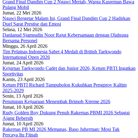
Grand Final Dandim Cup 2 Ngawi Meriah, Warga Kasreman Bawa
Pulang Mobil
Jumat, 22 Mei 2026
Ngawi Bergetar Malam Ini, Grand Final Dandim Cup 2 Hadirkan
Duel Sarat Prestise dan Emosi
Selasa, 12 Mei 2026
Danlanud Sjamsudin Noor Rajut Kebersamaan dengan Olahraga
Bersama Personel
Minggu, 26 April 2026
Tim Pelatnas Indonesia Sabet 4 Medali di British Taekwondo
International Open 2026
Jumat, 24 April 2026
Kejurnas Taekwondo Cadet dan Junior 2026, Ketum PBTI Ingatkan
Sportivitas
Kamis, 23 April 2026
Ketum PBTI Richard Tampubolon Kukuhkan Pengprov Kaltim
2025-2029
Senin, 13 April 2026
Penutupan Kejuaraan Menembak Brimob Xtreme 2026
Jumat, 10 April 2026
Rudy Golden Boy Dukung Penuh Rakernas PBMI 2026 Sebagai
Ajang Bebersih
Jumat, 10 April 2026
Rakernas PB MI 2026 Memanas, Baso Juherman: Mosi Tak
Percaya Itu Fitnah