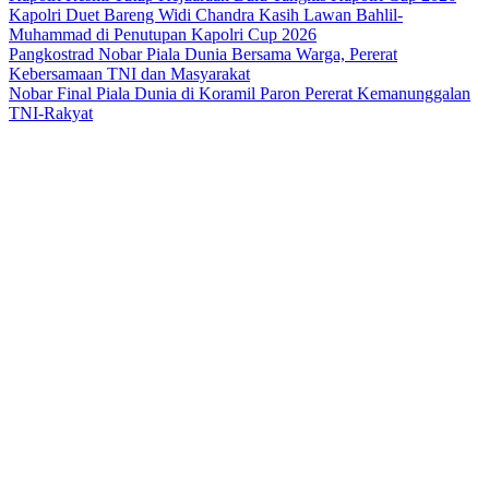
Kapolri Duet Bareng Widi Chandra Kasih Lawan Bahlil-
Muhammad di Penutupan Kapolri Cup 2026
Pangkostrad Nobar Piala Dunia Bersama Warga, Pererat
Kebersamaan TNI dan Masyarakat
Nobar Final Piala Dunia di Koramil Paron Pererat Kemanunggalan
TNI-Rakyat