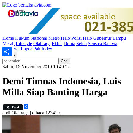
Home
Hukum
Nasional
Metro
Halo Polisi
Halo Gubernur
Lampu
Merah
Lifestyle
Olahraga
Ekbis
Dunia
Seleb
Sensasi Batavia
Peristiwa
Lapor Pak
Index
«
»
Share
Sabtu, 16 November 2019 16:49:52
Demi Timnas Indonesia, Luis
Milla Siap Banting Harga
Share
Post
endi
Olahraga | dibaca 12341 x