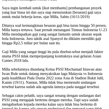
Saya ingin kembali untuk [ikut membantu] pembangunan proyek
yang luar biasa ini dan saya siap menurunkan [besaran] gaji saya
untuk mulai bekerja keras, ujar Milla, Sabtu (16/11/2019)
Ditanya soal kemungkinan besaran gaji bisa turun hingga 50 persen,
Milla hanya tertawa. Saat pernah menangani Timnas Indonesia U-23
Milla mendapatkan gaji yang sangat fantastis untuk ukuran sepak
bola Indonesia. Juru taktik asal Spanyol itu diklaim memiliki gaji
hingga Rp2,5 miliar per bulan saat itu.
Gaji Milla yang sangat tinggi itu pula disebut-sebut menjadi faktor
utama PSSI tidak memperpanjang kontraknya usai gelaran Asian
Games 2018 lalu.
Milla sebelumnya diundang Ketua PSSI Mochamad Iriawan atau
Iwan Bule untuk datang menyaksikan laga Malaysia vs Indonesia
pada kualifikasi Piala Dunia 2022 zona Asia di Stadion Bukit Jalil,
Kamis (19/11). Namun, Milla tidak bisa memenuhi undangan
tersebut karena sudah ada agenda lainnya pada tanggal tersebut.
Sebagai calon pelatih, saya sangat senang dengan undangan dari
PSSI yang mengajak bertemu dengan mereka. Tapi saya sudah
mengabarkan kepada mereka kalau saya tidak bisa bertemu di
tanggal itu karena ada urusan profesional dan personal yang tidak