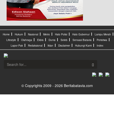
Home
Hukum
Nasional
Metro
Halo Polisi
Halo Gubernur
Lampu Merah
Lifestyle
Olahraga
Ekbis
Dunia
Seleb
Sensasi Batavia
Peristiwa
Lapor Pak
Redaksional
Iklan
Disclaimer
Hubungi Kami
Index
© Copyrights 2009 - 2026 Beritabatavia.com