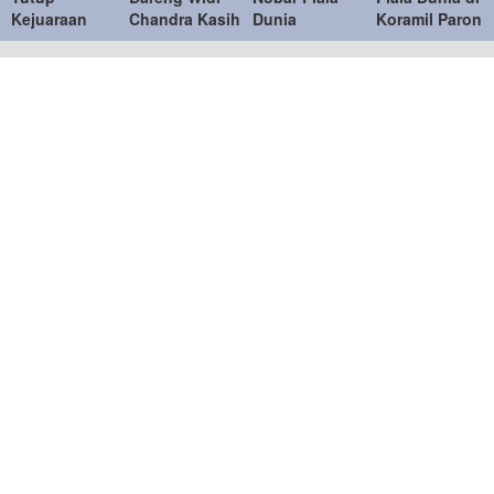
Kejuaraan
Chandra Kasih
Dunia
Koramil Paron
Bulu Tangkis
Lawan Bahlil-
Bersama
Pererat
Kapolri Cup
Muhammad di
Warga, Pererat
Kemanunggala
2026
Penutupan
Kebersamaan
TNI-Rakyat
Kapolri Cup
TNI dan
2026
Masyarakat