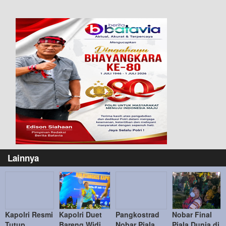
Lainnya
Kapolri Resmi
Kapolri Duet
Pangkostrad
Nobar Final
Tutup
Bareng Widi
Nobar Piala
Piala Dunia di