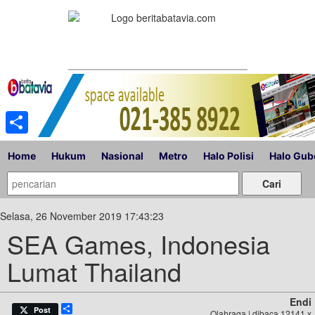
Share
Home
Hukum
Nasional
Metro
Halo Polisi
Halo Gub
Selasa, 26 November 2019 17:43:23
SEA Games, Indonesia
Lumat Thailand
Endi
Share
Post
Olahraga | dibaca 12141 x