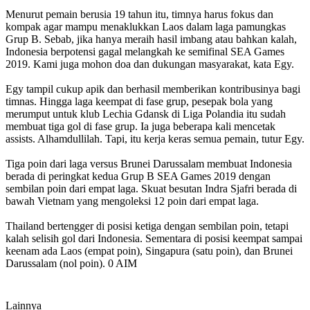
Menurut pemain berusia 19 tahun itu, timnya harus fokus dan
kompak agar mampu menaklukkan Laos dalam laga pamungkas
Grup B. Sebab, jika hanya meraih hasil imbang atau bahkan kalah,
Indonesia berpotensi gagal melangkah ke semifinal SEA Games
2019. Kami juga mohon doa dan dukungan masyarakat, kata Egy.
Egy tampil cukup apik dan berhasil memberikan kontribusinya bagi
timnas. Hingga laga keempat di fase grup, pesepak bola yang
merumput untuk klub Lechia Gdansk di Liga Polandia itu sudah
membuat tiga gol di fase grup. Ia juga beberapa kali mencetak
assists. Alhamdullilah. Tapi, itu kerja keras semua pemain, tutur Egy.
Tiga poin dari laga versus Brunei Darussalam membuat Indonesia
berada di peringkat kedua Grup B SEA Games 2019 dengan
sembilan poin dari empat laga. Skuat besutan Indra Sjafri berada di
bawah Vietnam yang mengoleksi 12 poin dari empat laga.
Thailand bertengger di posisi ketiga dengan sembilan poin, tetapi
kalah selisih gol dari Indonesia. Sementara di posisi keempat sampai
keenam ada Laos (empat poin), Singapura (satu poin), dan Brunei
Darussalam (nol poin). 0 AIM
Lainnya