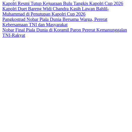
Kapolri Resmi Tutup Kejuaraan Bulu Tangkis Kapolri Cup 2026
Kapolri Duet Bareng Widi Chandra Kasih Lawan Bahlil-
Muhammad di Penutupan Kapolri Cup 2026
Pangkostrad Nobar Piala Dunia Bersama Warga, Pererat
Kebersamaan TNI dan Masyarakat
Nobar Final Piala Dunia di Koramil Paron Pererat Kemanunggalan
TNI-Rakyat