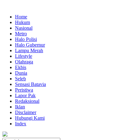
Home
Hukum
Nasional
Metro
Halo Polisi
Halo Gubernur
Lampu Merah
Lifestyle
Olahraga
Ekbis
Dunia
Seleb
Sensasi Batavia
Peristiwa
Lapor Pak
Redaksional
Iklan
Disclaimer
Hubungi Kami
Index