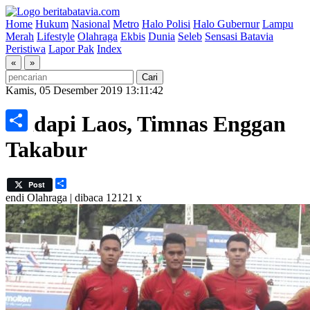
Home
Hukum
Nasional
Metro
Halo Polisi
Halo Gubernur
Lampu
Merah
Lifestyle
Olahraga
Ekbis
Dunia
Seleb
Sensasi Batavia
Peristiwa
Lapor Pak
Index
«
»
Kamis, 05 Desember 2019 13:11:42
Hadapi Laos, Timnas Enggan
Share
Takabur
Share
Post
endi
Olahraga | dibaca 12121 x