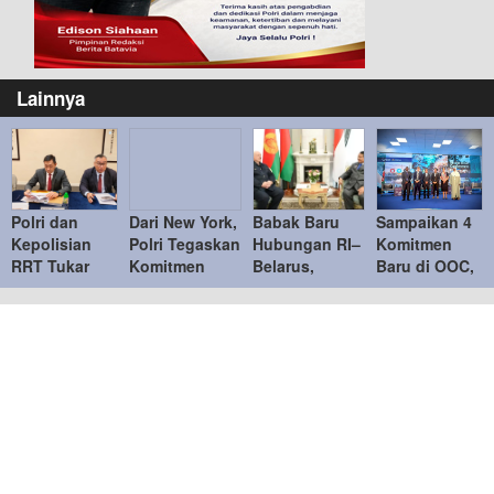
Lainnya
Polri dan
Dari New York,
Babak Baru
Sampaikan 4
Kepolisian
Polri Tegaskan
Hubungan RI–
Komitmen
RRT Tukar
Komitmen
Belarus,
Baru di OOC,
Buronan,
Indonesia
Prabowo dan
Indonesia
Perkuat Kerja
Mengawal
Lukashenko
Berpeluang
Sama
Perdamaian
Perluas Kerja
Terima USD
Penegakan
Dunia
Sama Strategis
260 Juta
Hukum
Internasional