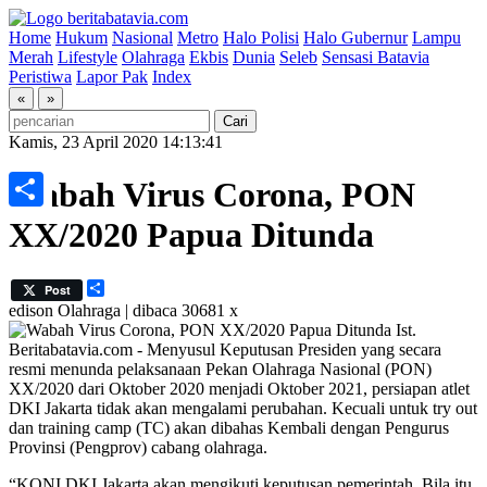
Home
Hukum
Nasional
Metro
Halo Polisi
Halo Gubernur
Lampu
Merah
Lifestyle
Olahraga
Ekbis
Dunia
Seleb
Sensasi Batavia
Peristiwa
Lapor Pak
Index
«
»
Kamis, 23 April 2020 14:13:41
Wabah Virus Corona, PON
Share
XX/2020 Papua Ditunda
Share
Post
edison
Olahraga | dibaca 30681 x
Ist.
Beritabatavia.com -
Menyusul Keputusan Presiden yang secara
resmi menunda pelaksanaan Pekan Olahraga Nasional (PON)
XX/2020 dari Oktober 2020 menjadi Oktober 2021, persiapan atlet
DKI Jakarta tidak akan mengalami perubahan. Kecuali untuk try out
dan training camp (TC) akan dibahas Kembali dengan Pengurus
Provinsi (Pengprov) cabang olahraga.
“KONI DKI Jakarta akan mengikuti keputusan pemerintah. Bila itu