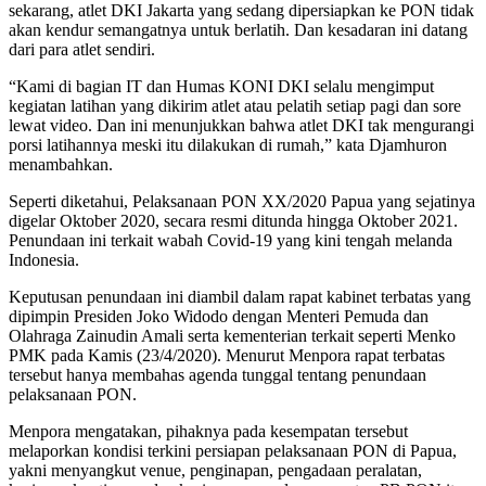
sekarang, atlet DKI Jakarta yang sedang dipersiapkan ke PON tidak
akan kendur semangatnya untuk berlatih. Dan kesadaran ini datang
dari para atlet sendiri.
“Kami di bagian IT dan Humas KONI DKI selalu mengimput
kegiatan latihan yang dikirim atlet atau pelatih setiap pagi dan sore
lewat video. Dan ini menunjukkan bahwa atlet DKI tak mengurangi
porsi latihannya meski itu dilakukan di rumah,” kata Djamhuron
menambahkan.
Seperti diketahui, Pelaksanaan PON XX/2020 Papua yang sejatinya
digelar Oktober 2020, secara resmi ditunda hingga Oktober 2021.
Penundaan ini terkait wabah Covid-19 yang kini tengah melanda
Indonesia.
Keputusan penundaan ini diambil dalam rapat kabinet terbatas yang
dipimpin Presiden Joko Widodo dengan Menteri Pemuda dan
Olahraga Zainudin Amali serta kementerian terkait seperti Menko
PMK pada Kamis (23/4/2020). Menurut Menpora rapat terbatas
tersebut hanya membahas agenda tunggal tentang penundaan
pelaksanaan PON.
Menpora mengatakan, pihaknya pada kesempatan tersebut
melaporkan kondisi terkini persiapan pelaksanaan PON di Papua,
yakni menyangkut venue, penginapan, pengadaan peralatan,