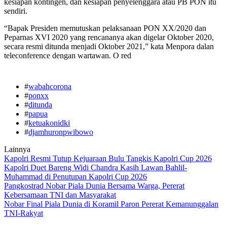
kesiapan kontingen, dan kesiapan penyelenggara atau PB PON itu
sendiri.
“Bapak Presiden memutuskan pelaksanaan PON XX/2020 dan
Peparnas XVI 2020 yang rencananya akan digelar Oktober 2020,
secara resmi ditunda menjadi Oktober 2021,” kata Menpora dalan
teleconference dengan wartawan. O red
#
wabahcorona
#
ponxx
#
ditunda
#
papua
#
ketuakonidki
#
djamhuronpwibowo
Lainnya
Kapolri Resmi Tutup Kejuaraan Bulu Tangkis Kapolri Cup 2026
Kapolri Duet Bareng Widi Chandra Kasih Lawan Bahlil-
Muhammad di Penutupan Kapolri Cup 2026
Pangkostrad Nobar Piala Dunia Bersama Warga, Pererat
Kebersamaan TNI dan Masyarakat
Nobar Final Piala Dunia di Koramil Paron Pererat Kemanunggalan
TNI-Rakyat