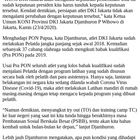
sudah keputusan presiden kita harus tunduk kepada keputusan
tersebut. Kendati demikian, persiapan atlet DKI Jakarta tidak akan
mengalami perubahan dengan keputusan tersebut,” kata Ketua
Umum KONI Provinsi DKI Jakarta Djamhuron P Wibowo di
Jakarta, Kamis (23/4/2020).
Menghadapi PON Papua, kata Djamhurun, atlet DKI Jakarta sudah
melakukan Pelatda jangka panjang sejak awal 2018. Kemudian
sebanyak 37 cabang olahraga sudah mengikuti babak kualifikasi
(Pra PON) pada 2019.
Usai Pra PON seluruh atlet yang lolos babak kualifikasi sudah
menjalani Pelatda dengan program latihan yang sudah disusun
secara baik oleh pelatih dan para asistennya. Hanya saja, lantaran
belakangan ini negara kita sedang dilanda wabah Corona Virus
Disease (Covid-19), maka atlet melakukan Latihan mandiri di rumah
masing-masing dengan tetap mengacu kepada program yang dibuat
pelatih.
“Namun demikian, menyangkut try out (TO) dan training camp TC)
ke luar negeri yang saat ini kita tunda hingga berakhirnya masa
Pembatasan Sosial Berskala Besar (PSBB), tentu akan kita bahas
kembali untuk bulan-bulan ke depan,” lanjut Djamhuron.
Lebih jauh Djamhuron mengatakan, apa pun kondisi yang dihadapi