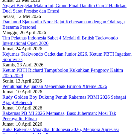
Jumat, 22 Mei 2026
Ngawi Bergetar Malam Ini, Grand Final Dandim Cup 2 Hadirkan
Duel Sarat Prestise dan Emosi
Selasa, 12 Mei 2026
Danlanud Sjamsudin Noor Rajut Kebersamaan dengan Olahraga
Bersama Personel
Minggu, 26 April 2026
Tim Pelatnas Indonesia Sabet 4 Medali di British Taekwondo
International Open 2026
Jumat, 24 April 2026
Kejurnas Taekwondo Cadet dan Junior 2026, Ketum PBTI Ingatkan
Sportivitas
Kamis, 23 April 2026
Ketum PBTI Richard Tampubolon Kukuhkan Pengprov Kaltim
2025-2029
Senin, 13 April 2026
Penutupan Kejuaraan Menembak Brimob Xtreme 2026
Jumat, 10 April 2026
Rudy Golden Boy Dukung Penuh Rakernas PBMI 2026 Sebagai
Ajang Bebersih
Jumat, 10 April 2026
Rakernas PB MI 2026 Memanas, Baso Juherman: Mosi Tak
Percaya Itu Fitnah
Jumat, 10 April 2026
Buka Rakernas Muaythai Indonesia 2026, Menpora Apresiasi