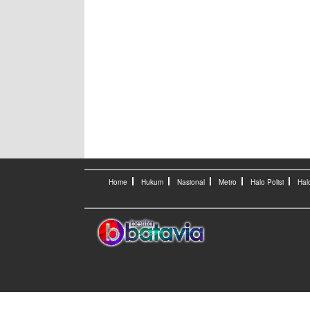
Home
Hukum
Nasional
Metro
Halo Polisi
Hal