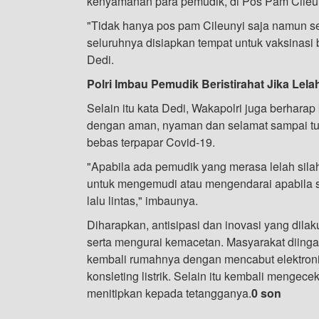
kenyamanan para pemudik, di Pos Pam Cileun
"Tidak hanya pos pam Cileunyi saja namun 
seluruhnya disiapkan tempat untuk vaksinasi 
Dedi.
Polri Imbau Pemudik Beristirahat Jika Lela
Selain itu kata Dedi, Wakapolri juga berhar
dengan aman, nyaman dan selamat sampai tu
bebas terpapar Covid-19.
"Apabila ada pemudik yang merasa lelah sila
untuk mengemudi atau mengendarai apabila 
lalu lintas," imbaunya.
Diharapkan, antisipasi dan inovasi yang dila
serta mengurai kemacetan. Masyarakat diing
kembali rumahnya dengan mencabut elektronik
konsleting listrik. Selain itu kembali mengec
menitipkan kepada tetangganya.
0 son