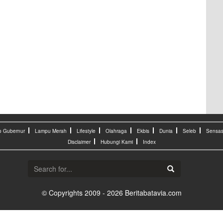
o Gubernur
Lampu Merah
Lifestyle
Olahraga
Ekbis
Dunia
Seleb
Sensas
Disclaimer
Hubungi Kami
Index
© Copyrights 2009 - 2026 Beritabatavia.com