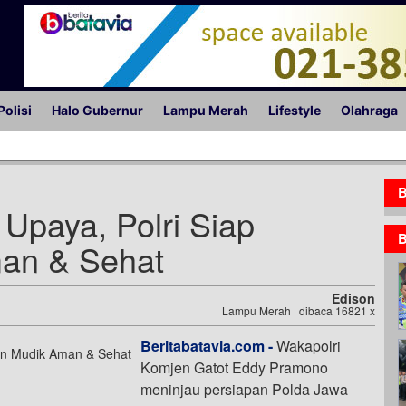
Polisi
Halo Gubernur
Lampu Merah
Lifestyle
Olahraga
B
Upaya, Polri Siap
B
an & Sehat
Edison
Lampu Merah | dibaca 16821 x
Beritabatavia.com -
Wakapolri
Komjen Gatot Eddy Pramono
meninjau persiapan Polda Jawa