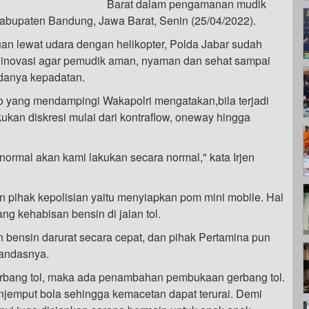
Barat dalam pengamanan mudik
abupaten Bandung, Jawa Barat, Senin (25/04/2022).
an lewat udara dengan helikopter, Polda Jabar sudah
 inovasi agar pemudik aman, nyaman dan sehat sampai
adanya kepadatan.
yo yang mendampingi Wakapolri mengatakan,bila terjadi
kan diskresi mulai dari kontraflow, oneway hingga
ormal akan kami lakukan secara normal," kata Irjen
an pihak kepolisian yaitu menyiapkan pom mini mobile. Hal
ng kehabisan bensin di jalan tol.
bensin darurat secara cepat, dan pihak Pertamina pun
tandasnya.
gerbang tol, maka ada penambahan pembukaan gerbang tol.
enjemput bola sehingga kemacetan dapat terurai. Demi