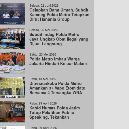
Selasa, 02 Juni 2026
Gelapkan Dana Umrah, Subdit
Kamneg Polda Metro Tetapkan
Dirut Hanania Group
Tersangka
Selasa, 26 Mei 2026
Subdit Indag Polda Metro
Jaya Ungkap Obat Ilegal yang
Dijual Langsung
Sabtu, 23 Mei 2026
Polda Metro Imbau Warga
Jakarta Hindari Keluar Malam
Rabu, 13 Mei 2026
Ditresnarkoba Polda Metro
Amankan 37 Vape Etomidate
Bersama 4 Tersangka WNA
dan 1 WNI
Rabu, 29 April 2026
Kabid Humas Polda Jatim
Tutup Pelatihan Public
Speaking, Tekankan
Komunikasi Jujur dan
Transparan
Rabu, 29 April 2026