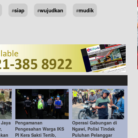
siap
wujudkan
mudik
#
#
#
 Jaya
Pengamanan
Operasi Gabungan di
,
Pengesahan Warga IKS
Ngawi, Polisi Tindak
nkan
PI Kera Sakti Tertib,
Puluhan Pelanggar