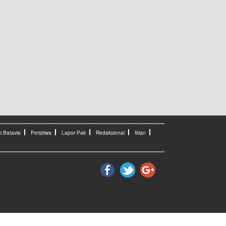
i Batavia
Peristiwa
Lapor Pak
Redaksional
Iklan