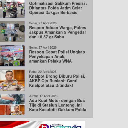
Optimalisasi Gakkum Presisi :
Ditlantas Polda Jatim Gelar
Operasi Dakgar Berbasis
Handheld
Senin, 27 April 2026
Respon Aduan Warga, Polres
Jakpus Amankan 5 Pengedar
dan 18,57 gr Sabu
Senin, 27 April 2026
Respon Cepat Polisi Ungkap
Penyekapan Anak,
amankan Pelaku WNA
dan vape Etomidate
Rabu, 22 April 2026
Knalpot Brong Diburu Polisi,
AKBP Ojo Ruslani: Ganti
Knalpot atau Ditindak!
Jumat, 17 April 2026
Adu Kuat Motor dengan Bus
Tije di Stasiun Lenteng, Ini
Kata Kasubdit Gakkum Polda
Metro