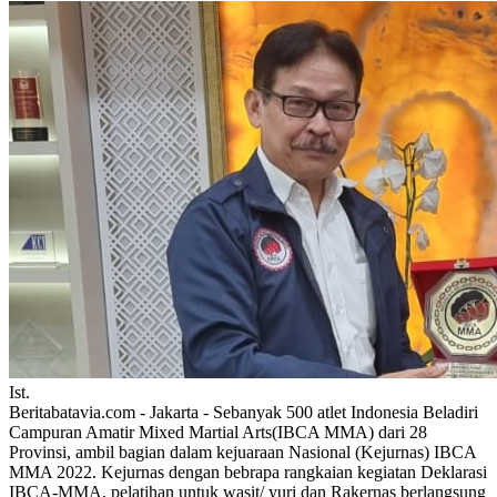
Ist.
Beritabatavia.com -
Jakarta - Sebanyak 500 atlet Indonesia Beladiri
Campuran Amatir Mixed Martial Arts(IBCA MMA) dari 28
Provinsi, ambil bagian dalam kejuaraan Nasional (Kejurnas) IBCA
MMA 2022. Kejurnas dengan bebrapa rangkaian kegiatan Deklarasi
IBCA-MMA, pelatihan untuk wasit/ yuri dan Rakernas berlangsung