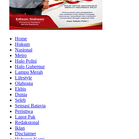
Home
Hukum
Nasional
Metro
Halo Polisi
Halo Gubernur
Lampu Merah
Lifestyle
Olahraga
Ekbis
Dunia
Seleb
Sensasi Batavia
Peristiwa
Lapor Pak
Redaksional
Iklan
Disclaimer