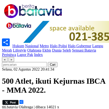
Home
Hukum
Nasional
Metro
Halo Polisi
Halo Gubernur
Lampu
Share
Merah
Lifestyle
Olahraga
Ekbis
Dunia
Seleb
Sensasi Batavia
Peristiwa
Lapor Pak
Index
«
»
Selasa, 02 Agustus 2022 20:41:34
500 Atlet, ikuti Kejurnas IBCA
- MMA 2022.
Share
Post
titi.batavia
Olahraga | dibaca 14021 x