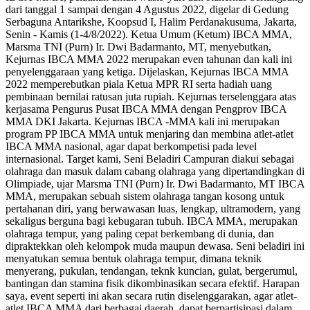
dari tanggal 1 sampai dengan 4 Agustus 2022, digelar di Gedung
Serbaguna Antarikshe, Koopsud I, Halim Perdanakusuma, Jakarta,
Senin - Kamis (1-4/8/2022). Ketua Umum (Ketum) IBCA MMA,
Marsma TNI (Purn) Ir. Dwi Badarmanto, MT, menyebutkan,
Kejurnas IBCA MMA 2022 merupakan even tahunan dan kali ini
penyelenggaraan yang ketiga. Dijelaskan, Kejurnas IBCA MMA
2022 memperebutkan piala Ketua MPR RI serta hadiah uang
pembinaan bernilai ratusan juta rupiah. Kejurnas terselenggara atas
kerjasama Pengurus Pusat IBCA MMA dengan Pengprov IBCA
MMA DKI Jakarta. Kejurnas IBCA -MMA kali ini merupakan
program PP IBCA MMA untuk menjaring dan membina atlet-atlet
IBCA MMA nasional, agar dapat berkompetisi pada level
internasional. Target kami, Seni Beladiri Campuran diakui sebagai
olahraga dan masuk dalam cabang olahraga yang dipertandingkan di
Olimpiade, ujar Marsma TNI (Purn) Ir. Dwi Badarmanto, MT IBCA
MMA, merupakan sebuah sistem olahraga tangan kosong untuk
pertahanan diri, yang berwawasan luas, lengkap, ultramodern, yang
sekaligus berguna bagi kebugaran tubuh. IBCA MMA, merupakan
olahraga tempur, yang paling cepat berkembang di dunia, dan
dipraktekkan oleh kelompok muda maupun dewasa. Seni beladiri ini
menyatukan semua bentuk olahraga tempur, dimana teknik
menyerang, pukulan, tendangan, teknk kuncian, gulat, bergerumul,
bantingan dan stamina fisik dikombinasikan secara efektif. Harapan
saya, event seperti ini akan secara rutin diselenggarakan, agar atlet-
atlet IBCA MMA dari berbagai daerah, dapat berpartisipasi dalam