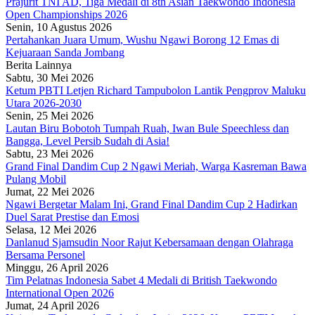
Prajurit TNI AD, Tiga Medali di 8th Asian Taekwondo Indonesia
Open Championships 2026
Senin, 10 Agustus 2026
Pertahankan Juara Umum, Wushu Ngawi Borong 12 Emas di
Kejuaraan Sanda Jombang
Berita Lainnya
Sabtu, 30 Mei 2026
Ketum PBTI Letjen Richard Tampubolon Lantik Pengprov Maluku
Utara 2026-2030
Senin, 25 Mei 2026
Lautan Biru Bobotoh Tumpah Ruah, Iwan Bule Speechless dan
Bangga, Level Persib Sudah di Asia!
Sabtu, 23 Mei 2026
Grand Final Dandim Cup 2 Ngawi Meriah, Warga Kasreman Bawa
Pulang Mobil
Jumat, 22 Mei 2026
Ngawi Bergetar Malam Ini, Grand Final Dandim Cup 2 Hadirkan
Duel Sarat Prestise dan Emosi
Selasa, 12 Mei 2026
Danlanud Sjamsudin Noor Rajut Kebersamaan dengan Olahraga
Bersama Personel
Minggu, 26 April 2026
Tim Pelatnas Indonesia Sabet 4 Medali di British Taekwondo
International Open 2026
Jumat, 24 April 2026