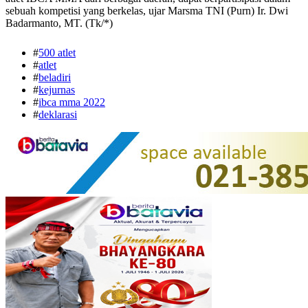
sebuah kompetisi yang berkelas, ujar Marsma TNI (Purn) Ir. Dwi
Badarmanto, MT. (Tk/*)
#
500 atlet
#
atlet
#
beladiri
#
kejurnas
#
ibca mma 2022
#
deklarasi