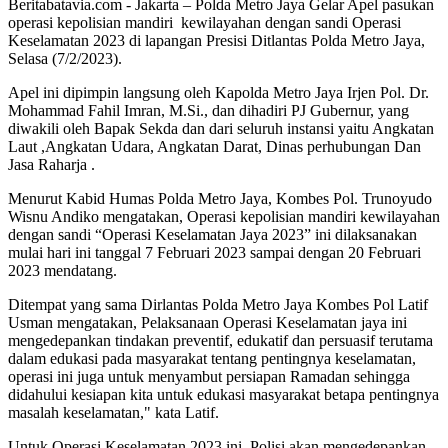
Beritabatavia.com -
Jakarta – Polda Metro Jaya Gelar Apel pasukan
operasi kepolisian mandiri kewilayahan dengan sandi Operasi
Keselamatan 2023 di lapangan Presisi Ditlantas Polda Metro Jaya,
Selasa (7/2/2023).
Apel ini dipimpin langsung oleh Kapolda Metro Jaya Irjen Pol. Dr.
Mohammad Fahil Imran, M.Si., dan dihadiri PJ Gubernur, yang
diwakili oleh Bapak Sekda dan dari seluruh instansi yaitu Angkatan
Laut ,Angkatan Udara, Angkatan Darat, Dinas perhubungan Dan
Jasa Raharja .
Menurut Kabid Humas Polda Metro Jaya, Kombes Pol. Trunoyudo
Wisnu Andiko mengatakan, Operasi kepolisian mandiri kewilayahan
dengan sandi “Operasi Keselamatan Jaya 2023” ini dilaksanakan
mulai hari ini tanggal 7 Februari 2023 sampai dengan 20 Februari
2023 mendatang.
Ditempat yang sama Dirlantas Polda Metro Jaya Kombes Pol Latif
Usman mengatakan, Pelaksanaan Operasi Keselamatan jaya ini
mengedepankan tindakan preventif, edukatif dan persuasif terutama
dalam edukasi pada masyarakat tentang pentingnya keselamatan,
operasi ini juga untuk menyambut persiapan Ramadan sehingga
didahului kesiapan kita untuk edukasi masyarakat betapa pentingnya
masalah keselamatan," kata Latif.
Untuk Operasi Keselamatan 2023 ini, Polisi akan mengedepankan