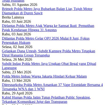
Tetap Humanis
Sabtu, 01 Agustus 2026
Brimob Polda Metro Jaya Bubarkan Balap Liar, Tujuh Motor
Diamankan di Duren Sawit
Berita Lainnya
Rabu, 03 Juni 2026
Dirlantas Polda Metro Ajak Warga ke Samsat Ikuti Pemutihan
Pajak Kendaraan Hingga 31 Agustus
Rabu, 03 Juni 2026
Ditlantas Polda Metro Gelar OPJ 2026 Mulai 8 Juni, Fokus
Penegakan Hukum
Selasa, 02 Juni 2026
Gelapkan Dana Umrah, Subdit Kamneg Polda Metro Tetapkan
Dirut Hanania Group Tersangka
Selasa, 26 Mei 2026
Subdit Indag Polda Metro Jaya Ungkap Obat Ilegal yang Dijual
Langsung
Sabtu, 23 Mei 2026
Polda Metro Imbau Warga Jakarta Hindari Keluar Malam
Rabu, 13 Mei 2026
Ditresnarkoba Polda Metro Amankan 37 Vape Etomidate Bersama 4
Tersangka WNA dan 1 WNI
Rabu, 29 April 2026
Kabid Humas Polda Jatim Tutup Pelatihan Public Speaking,
Tekankan Komunikasi Jujur dan Transparan