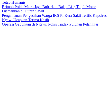
Tetap Humanis
Brimob Polda Metro Jaya Bubarkan Balap Liar, Tujuh Motor
Diamankan di Duren Sawit
Pengamanan Pengesahan Warga IKS PI Kera Sakti Tertib, Kapolres
Ngawi Ucapkan Terima Kasih
Operasi Gabungan di Ngawi, Polisi Tindak Puluhan Pelanggar