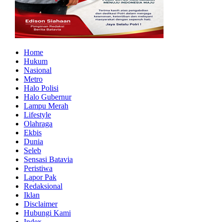
Home
Hukum
Nasional
Metro
Halo Polisi
Halo Gubernur
Lampu Merah
Lifestyle
Olahraga
Ekbis
Dunia
Seleb
Sensasi Batavia
Peristiwa
Lapor Pak
Redaksional
Iklan
Disclaimer
Hubungi Kami
Index