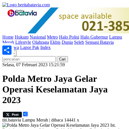
Home
Hukum
Nasional
Metro
Halo Polisi
Halo Gubernur
Lampu
Merah
Lifestyle
Olahraga
Ekbis
Dunia
Seleb
Sensasi Batavia
Peristiwa
Lapor Pak
Index
«
»
Share
Selasa, 07 Februari 2023 15:21:59
Polda Metro Jaya Gelar
Operasi Keselamatan Jaya
2023
Share
Post
titi.batavia
Lampu Merah | dibaca 14441 x
Ist.