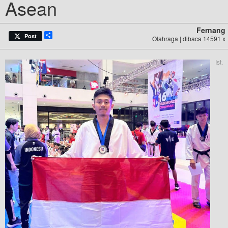
Asean
Fernang
Share
Post
Olahraga | dibaca 14591 x
Ist.