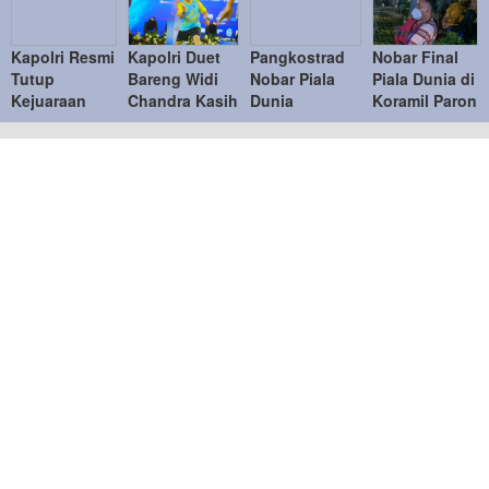
Kapolri Resmi
Kapolri Duet
Pangkostrad
Nobar Final
Tutup
Bareng Widi
Nobar Piala
Piala Dunia di
Kejuaraan
Chandra Kasih
Dunia
Koramil Paron
Bulu Tangkis
Lawan Bahlil-
Bersama
Pererat
Kapolri Cup
Muhammad di
Warga, Pererat
Kemanunggala
2026
Penutupan
Kebersamaan
TNI-Rakyat
Kapolri Cup
TNI dan
2026
Masyarakat