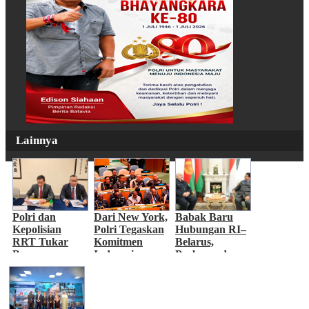
Lainnya
Polri dan
Dari New York,
Babak Baru
Kepolisian
Polri Tegaskan
Hubungan RI–
RRT Tukar
Komitmen
Belarus,
Buronan,
Indonesia
Prabowo dan
Perkuat Kerja
Mengawal
Lukashenko
Sama
Perdamaian
Perluas Kerja
Penegakan
Dunia
Sama Strategis
Hukum