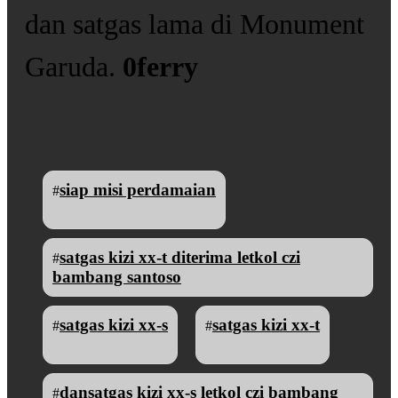
dan satgas lama di Monument
Garuda.
0
ferry
siap misi perdamaian
#
satgas kizi xx-t diterima letkol czi
#
bambang santoso
satgas kizi xx-s
satgas kizi xx-t
#
#
dansatgas kizi xx-s letkol czi bambang
#