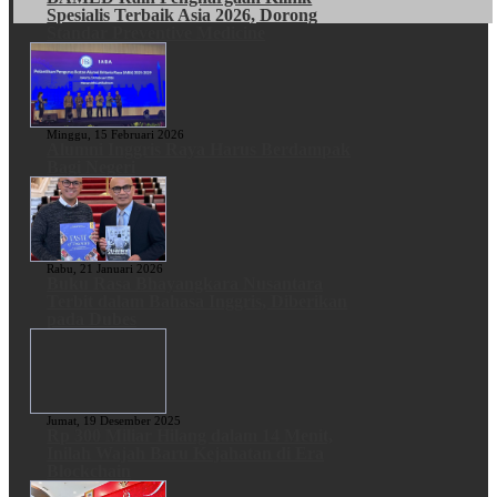
Spesialis Terbaik Asia 2026, Dorong
Standar Preventive Medicine
Minggu, 15 Februari 2026
Alumni Inggris Raya Harus Berdampak
Bagi Negeri
Rabu, 21 Januari 2026
Buku Rasa Bhayangkara Nusantara
Terbit dalam Bahasa Inggris, Diberikan
pada Dubes
Jumat, 19 Desember 2025
Rp 300 Miliar Hilang dalam 14 Menit,
Inilah Wajah Baru Kejahatan di Era
Blockchain