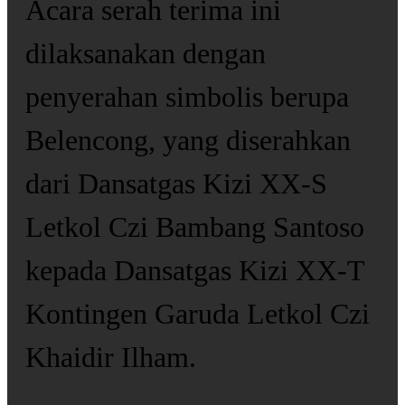
Acara serah terima ini
dilaksanakan dengan
penyerahan simbolis berupa
Belencong, yang diserahkan
dari Dansatgas Kizi XX-S
Letkol Czi Bambang Santoso
kepada Dansatgas Kizi XX-T
Kontingen Garuda Letkol Czi
Khaidir Ilham.