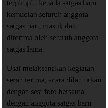
terpimpin kepada satgas baru
kemudian seluruh anggota
satgas baru masuk dan
diterima oleh seluruh anggota
satgas lama.
Usai melaksanakan kegiatan
serah terima, acara dilanjutkan
dengan sesi foto bersama
dengan anggota satgas baru