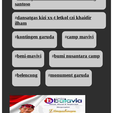
santoso
dansatgas kizi xx-t letkol czi khaidir
#
ilham
kontingen garuda
camp mavivi
#
#
beni-mavivi
bumi nusantara camp
#
#
belencong
monument garuda
#
#