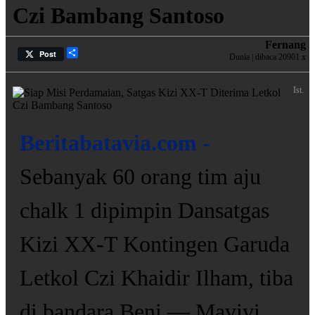
Czi Bambang Santoso
Fernang
Share
Post
Dunia | dibaca 20901 x
Ist.
Beritabatavia.com -
Sebanyak 60 orang tim aju
chalk 1 dipimpin Dansatgas
Kizi XX-T Kontingen Garuda
Letkol Czi Khaidir Ilham, tiba
di bandara Beni — Mavivi,