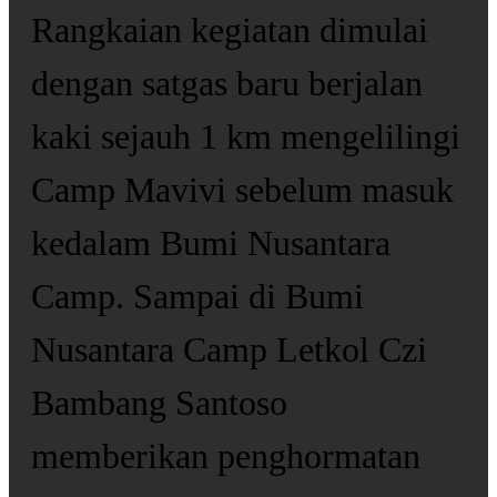
Rangkaian kegiatan dimulai
dengan satgas baru berjalan
kaki sejauh 1 km mengelilingi
Camp Mavivi sebelum masuk
kedalam Bumi Nusantara
Camp. Sampai di Bumi
Nusantara Camp Letkol Czi
Bambang Santoso
memberikan penghormatan