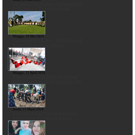
Ukraina Diledakkan Dengan Bom
Raksasa 3,3 Ton Oleh Rusia
Minggu, 19 Mei 2024
Perayaan HUT Ke-7 Matanews di
Banjiri Karangan Bunga
Minggu, 21 April 2024
Tim Nasional Indoor Skydiving
Indonesia Meraih Kejuaraan Asia
Jumat, 15 Maret 2024
Kontingen Garuda Aplikasikan
Ketahanan Pangan di Kongo