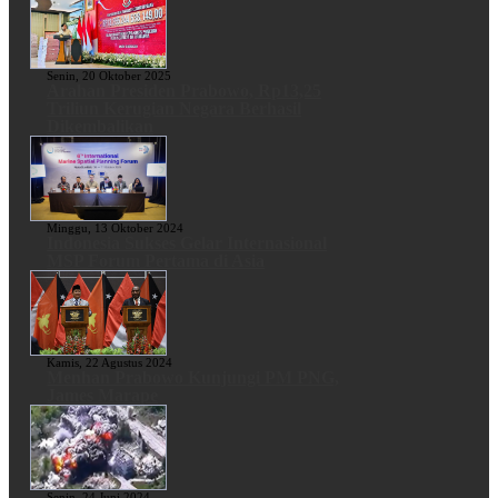
Senin, 20 Oktober 2025
Arahan Presiden Prabowo, Rp13,25
Triliun Kerugian Negara Berhasil
Dikembalikan
Minggu, 13 Oktober 2024
Indonesia Sukses Gelar Internasional
MSP Forum Pertama di Asia
Kamis, 22 Agustus 2024
Menhan Prabowo Kunjungi PM PNG,
James Marape
Senin, 24 Juni 2024