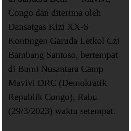
Congo dan diterima oleh
Dansatgas Kizi XX-S
Kontingen Garuda Letkol Czi
Bambang Santoso, bertempat
di Bumi Nusantara Camp
Mavivi DRC (Demokratik
Republik Congo), Rabu
(29/3/2023) waktu setempat.