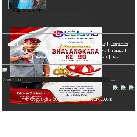
Sabtu, 09 Maret 2024
Tanggal 8 Maret Peringatan Hari
Perempuan Sedunia Atau Internasional
Women's Day (IWD)
Home
Hukum
Nasional
Metro
Halo Polisi
Halo Gubernur
Lampu Merah
Lifestyle
Olahraga
Ekbis
Dunia
Seleb
Sensasi Batavia
Peristiwa
Lapor Pak
Redaksional
Iklan
Disclaimer
Hubungi Kami
Index
© Copyrights 2009 - 2026 Beritabatavia.com