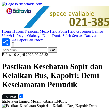
Home
Hukum
Nasional
Metro
Halo Polisi
Halo Gubernur
Lampu
Merah
Lifestyle
Olahraga
Ekbis
Dunia
Seleb
Sensasi Batavia
Peristiwa
Lapor Pak
Index
«
»
Share
Rabu, 19 April 2023 00:23:22
Pastikan Kesehatan Sopir dan
Kelaikan Bus, Kapolri: Demi
Keselamatan Pemudik
Share
Post
titi.batavia
Lampu Merah | dibaca 13461 x