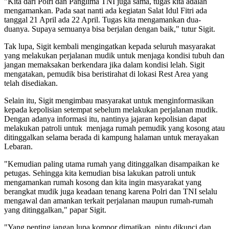
"Kita dari Polri dan Panglima TNI juga sama, tugas kita adalah
mengamankan. Pada saat nanti ada kegiatan Salat Idul Fitri ada
tanggal 21 April ada 22 April. Tugas kita mengamankan dua-
duanya. Supaya semuanya bisa berjalan dengan baik," tutur Sigit.
Tak lupa, Sigit kembali mengingatkan kepada seluruh masyarakat
yang melakukan perjalanan mudik untuk menjaga kondisi tubuh dan
jangan memaksakan berkendara jika dalam kondisi lelah. Sigit
mengatakan, pemudik bisa beristirahat di lokasi Rest Area yang
telah disediakan.
Selain itu, Sigit mengimbau masyarakat untuk menginformasikan
kepada kepolisian setempat sebelum melakukan perjalanan mudik.
Dengan adanya informasi itu, nantinya jajaran kepolisian dapat
melakukan patroli untuk menjaga rumah pemudik yang kosong atau
ditinggalkan selama berada di kampung halaman untuk merayakan
Lebaran.
"Kemudian paling utama rumah yang ditinggalkan disampaikan ke
petugas. Sehingga kita kemudian bisa lakukan patroli untuk
mengamankan rumah kosong dan kita ingin masyarakat yang
berangkat mudik juga keadaan tenang karena Polri dan TNI selalu
mengawal dan amankan terkait perjalanan maupun rumah-rumah
yang ditinggalkan," papar Sigit.
"Yang penting jangan lupa kompor dimatikan, pintu dikunci dan