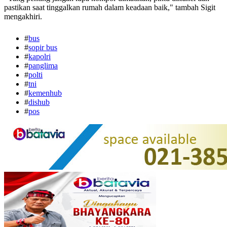
pastikan saat tinggalkan rumah dalam keadaan baik," tambah Sigit
mengakhiri.
#
bus
#
sopir bus
#
kapolri
#
panglima
#
polti
#
tni
#
kemenhub
#
dishub
#
pos