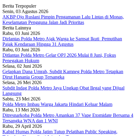
Berita Terpopuler
Senin, 03 Agustus 2026
AKBP Ojo Ruslani Pimpin Pengamanan Lalu Lintas di Monas,
Keselamatan Pengguna Jalan Jadi Prioritas
Berita Lainnya
Rabu, 03 Juni 2026
Dirlantas Polda Metro Ajak Warga ke Samsat Ikuti Pemutihan
Pajak Kendaraan Hingga 31 Agustus
Rabu, 03 Juni 2026
Ditlantas Polda Metro Gelar OPJ 2026 Mulai 8 Juni, Fokus
Penegakan Hukum
Selasa, 02 Juni 2026
Gelapkan Dana Umrah, Subdit Kamneg Polda Metro Tetapkan
Dirut Hanania Group Tersangka
Selasa, 26 Mei 2026
Subdit Indag Polda Metro Jaya Ungkap Obat Ilegal yang Dijual
Langsung
Sabtu, 23 Mei 2026
Polda Metro Imbau Warga Jakarta Hindari Keluar Malam
Rabu, 13 Mei 2026
Ditresnarkoba Polda Metro Amankan 37 Vape Etomidate Bersama 4
Tersangka WNA dan 1 WNI
Rabu, 29 April 2026
Kabid Humas Polda Jatim Tutup Pelatihan Public Speaking,