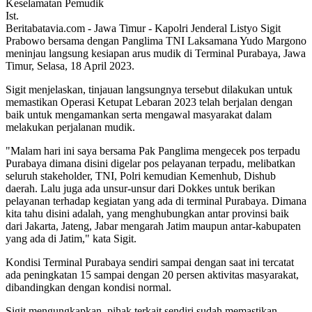
Ist.
Beritabatavia.com -
Jawa Timur - Kapolri Jenderal Listyo Sigit
Prabowo bersama dengan Panglima TNI Laksamana Yudo Margono
meninjau langsung kesiapan arus mudik di Terminal Purabaya, Jawa
Timur, Selasa, 18 April 2023.
Sigit menjelaskan, tinjauan langsungnya tersebut dilakukan untuk
memastikan Operasi Ketupat Lebaran 2023 telah berjalan dengan
baik untuk mengamankan serta mengawal masyarakat dalam
melakukan perjalanan mudik.
"Malam hari ini saya bersama Pak Panglima mengecek pos terpadu
Purabaya dimana disini digelar pos pelayanan terpadu, melibatkan
seluruh stakeholder, TNI, Polri kemudian Kemenhub, Dishub
daerah. Lalu juga ada unsur-unsur dari Dokkes untuk berikan
pelayanan terhadap kegiatan yang ada di terminal Purabaya. Dimana
kita tahu disini adalah, yang menghubungkan antar provinsi baik
dari Jakarta, Jateng, Jabar mengarah Jatim maupun antar-kabupaten
yang ada di Jatim," kata Sigit.
Kondisi Terminal Purabaya sendiri sampai dengan saat ini tercatat
ada peningkatan 15 sampai dengan 20 persen aktivitas masyarakat,
dibandingkan dengan kondisi normal.
Sigit mengungkapkan, pihak terkait sendiri sudah memastikan