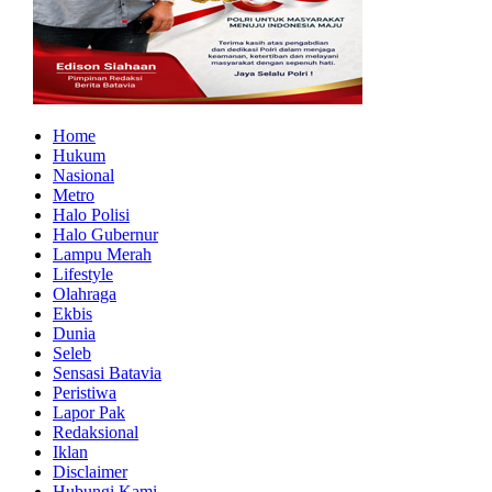
Home
Hukum
Nasional
Metro
Halo Polisi
Halo Gubernur
Lampu Merah
Lifestyle
Olahraga
Ekbis
Dunia
Seleb
Sensasi Batavia
Peristiwa
Lapor Pak
Redaksional
Iklan
Disclaimer
Hubungi Kami