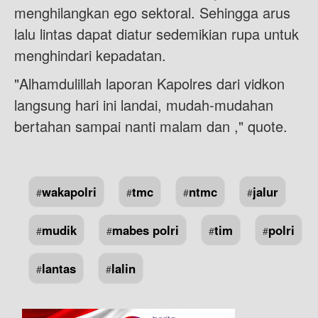
menghilangkan ego sektoral. Sehingga arus
lalu lintas dapat diatur sedemikian rupa untuk
menghindari kepadatan.
"Alhamdulillah laporan Kapolres dari vidkon
langsung hari ini landai, mudah-mudahan
bertahan sampai nanti malam dan ," quote.
wakapolri
tmc
ntmc
jalur
#
#
#
#
mudik
mabes polri
tim
polri
#
#
#
#
lantas
lalin
#
#