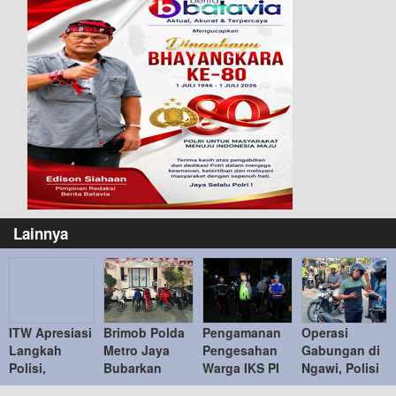
Lainnya
ITW Apresiasi
Brimob Polda
Pengamanan
Operasi
Langkah
Metro Jaya
Pengesahan
Gabungan di
Polisi,
Bubarkan
Warga IKS PI
Ngawi, Polisi
Ingatkan
Balap Liar,
Kera Sakti
Tindak