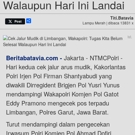
Walaupun Hari Ini Landai
Titi.batavia
Share
Post
Lampu Merah | dibaca 13831 x
Ist.
Beritabatavia.com -
Jakarta - NTMCPolri -
Hari kedua cek jalur arus mudik, Kakorlantas
Polri Irjen Pol Firman Shantyabudi yang
diwakili Dirregident Brigjen Pol Yusri Yunus
mendampingi Wakapolri Komjen Pol Gatot
Eddy Pramono mengecek pos terpadu
Limbangan, Polres Garut, Jawa Barat.
Turut mendampingi dalam pengecekan
Irwasum Polri Komjen Pol Ahmad Dofiri,