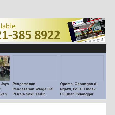
 Jaya
Pengamanan
Operasi Gabungan di
,
Pengesahan Warga IKS
Ngawi, Polisi Tindak
nkan
PI Kera Sakti Tertib,
Puluhan Pelanggar
Kapolres Ngawi Ucapkan
Terima Kasih