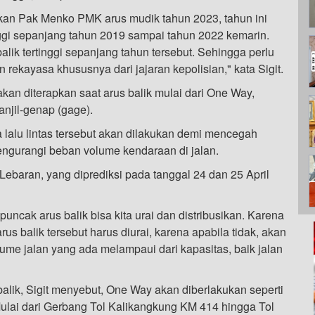
kan Pak Menko PMK arus mudik tahun 2023, tahun ini
ggi sepanjang tahun 2019 sampai tahun 2022 kemarin.
alik tertinggi sepanjang tahun tersebut. Sehingga perlu
rekayasa khususnya dari jajaran kepolisian," kata Sigit.
akan diterapkan saat arus balik mulai dari One Way,
njil-genap (gage).
a lalu lintas tersebut akan dilakukan demi mencegah
mengurangi beban volume kendaraan di jalan.
Lebaran, yang diprediksi pada tanggal 24 dan 25 April
puncak arus balik bisa kita urai dan distribusikan. Karena
s balik tersebut harus diurai, karena apabila tidak, akan
lume jalan yang ada melampaui dari kapasitas, baik jalan
alik, Sigit menyebut, One Way akan diberlakukan seperti
Mulai dari Gerbang Tol Kalikangkung KM 414 hingga Tol