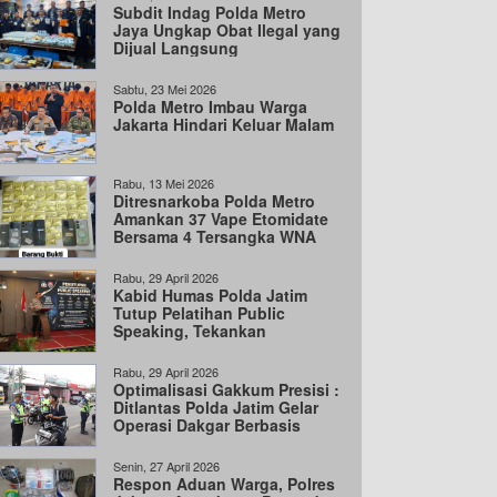
Subdit Indag Polda Metro
Jaya Ungkap Obat Ilegal yang
Dijual Langsung
Sabtu, 23 Mei 2026
Polda Metro Imbau Warga
Jakarta Hindari Keluar Malam
Rabu, 13 Mei 2026
Ditresnarkoba Polda Metro
Amankan 37 Vape Etomidate
Bersama 4 Tersangka WNA
dan 1 WNI
Rabu, 29 April 2026
Kabid Humas Polda Jatim
Tutup Pelatihan Public
Speaking, Tekankan
Komunikasi Jujur dan
Transparan
Rabu, 29 April 2026
Optimalisasi Gakkum Presisi :
Ditlantas Polda Jatim Gelar
Operasi Dakgar Berbasis
Handheld
Senin, 27 April 2026
Respon Aduan Warga, Polres