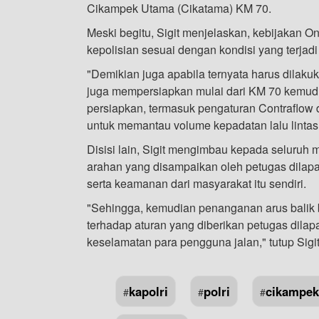
Cikampek Utama (Cikatama) KM 70.
Meski begitu, Sigit menjelaskan, kebijakan O
kepolisian sesuai dengan kondisi yang terjadi
"Demikian juga apabila ternyata harus dilak
juga mempersiapkan mulai dari KM 70 kemud
persiapkan, termasuk pengaturan Contraflow 
untuk memantau volume kepadatan lalu lintas 
Disisi lain, Sigit mengimbau kepada seluruh 
arahan yang disampaikan oleh petugas dilapa
serta keamanan dari masyarakat itu sendiri.
"Sehingga, kemudian penanganan arus balik b
terhadap aturan yang diberikan petugas dila
keselamatan para pengguna jalan," tutup Sigit
kapolri
polri
cikampek
#
#
#