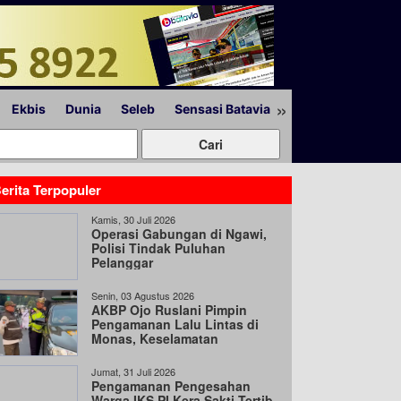
»
Ekbis
Dunia
Seleb
Sensasi Batavia
Peristiwa
Lapor
erita Terpopuler
Kamis, 30 Juli 2026
Operasi Gabungan di Ngawi,
Polisi Tindak Puluhan
Pelanggar
Senin, 03 Agustus 2026
AKBP Ojo Ruslani Pimpin
Pengamanan Lalu Lintas di
Monas, Keselamatan
Pengguna Jalan Jadi Prioritas
Jumat, 31 Juli 2026
Pengamanan Pengesahan
Warga IKS PI Kera Sakti Tertib,