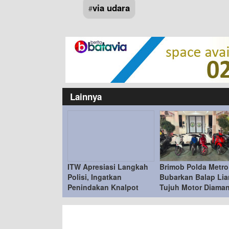
via udara
#
Lainnya
ITW Apresiasi Langkah
Brimob Polda Metro
Polisi, Ingatkan
Bubarkan Balap Liar
Penindakan Knalpot
Tujuh Motor Diama
Brong Tetap Humanis
di Duren Sawit