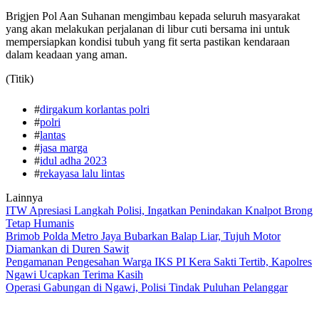
Brigjen Pol Aan Suhanan mengimbau kepada seluruh masyarakat
yang akan melakukan perjalanan di libur cuti bersama ini untuk
mempersiapkan kondisi tubuh yang fit serta pastikan kendaraan
dalam keadaan yang aman.
(Titik)
#
dirgakum korlantas polri
#
polri
#
lantas
#
jasa marga
#
idul adha 2023
#
rekayasa lalu lintas
Lainnya
ITW Apresiasi Langkah Polisi, Ingatkan Penindakan Knalpot Brong
Tetap Humanis
Brimob Polda Metro Jaya Bubarkan Balap Liar, Tujuh Motor
Diamankan di Duren Sawit
Pengamanan Pengesahan Warga IKS PI Kera Sakti Tertib, Kapolres
Ngawi Ucapkan Terima Kasih
Operasi Gabungan di Ngawi, Polisi Tindak Puluhan Pelanggar