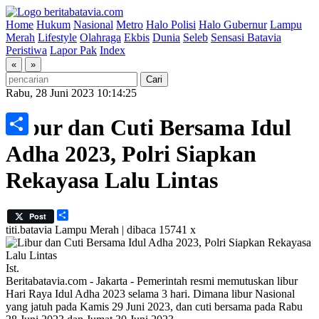
Home
Hukum
Nasional
Metro
Halo Polisi
Halo Gubernur
Lampu
Merah
Lifestyle
Olahraga
Ekbis
Dunia
Seleb
Sensasi Batavia
Peristiwa
Lapor Pak
Index
«
»
Rabu, 28 Juni 2023 10:14:25
Libur dan Cuti Bersama Idul
Share
Adha 2023, Polri Siapkan
Rekayasa Lalu Lintas
Share
Post
titi.batavia
Lampu Merah | dibaca 15741 x
Ist.
Beritabatavia.com -
Jakarta - Pemerintah resmi memutuskan libur
Hari Raya Idul Adha 2023 selama 3 hari. Dimana libur Nasional
yang jatuh pada Kamis 29 Juni 2023, dan cuti bersama pada Rabu