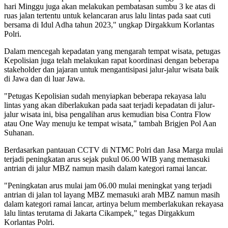
hari Minggu juga akan melakukan pembatasan sumbu 3 ke atas di
ruas jalan tertentu untuk kelancaran arus lalu lintas pada saat cuti
bersama di Idul Adha tahun 2023," ungkap Dirgakkum Korlantas
Polri.
Dalam mencegah kepadatan yang mengarah tempat wisata, petugas
Kepolisian juga telah melakukan rapat koordinasi dengan beberapa
stakeholder dan jajaran untuk mengantisipasi jalur-jalur wisata baik
di Jawa dan di luar Jawa.
"Petugas Kepolisian sudah menyiapkan beberapa rekayasa lalu
lintas yang akan diberlakukan pada saat terjadi kepadatan di jalur-
jalur wisata ini, bisa pengalihan arus kemudian bisa Contra Flow
atau One Way menuju ke tempat wisata," tambah Brigjen Pol Aan
Suhanan.
Berdasarkan pantauan CCTV di NTMC Polri dan Jasa Marga mulai
terjadi peningkatan arus sejak pukul 06.00 WIB yang memasuki
antrian di jalur MBZ namun masih dalam kategori ramai lancar.
"Peningkatan arus mulai jam 06.00 mulai meningkat yang terjadi
antrian di jalan tol layang MBZ memasuki arah MBZ namun masih
dalam kategori ramai lancar, artinya belum memberlakukan rekayasa
lalu lintas terutama di Jakarta Cikampek," tegas Dirgakkum
Korlantas Polri.