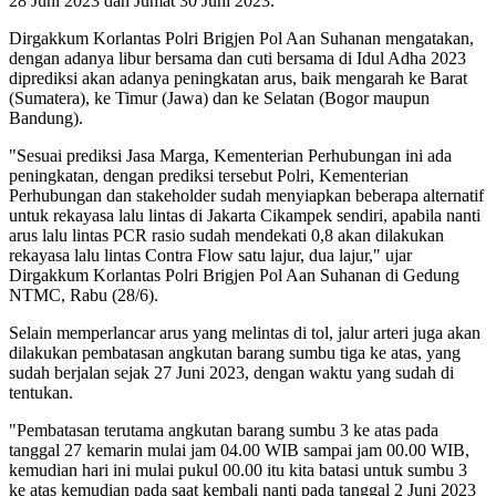
28 Juni 2023 dan Jumat 30 Juni 2023.
Dirgakkum Korlantas Polri Brigjen Pol Aan Suhanan mengatakan,
dengan adanya libur bersama dan cuti bersama di Idul Adha 2023
diprediksi akan adanya peningkatan arus, baik mengarah ke Barat
(Sumatera), ke Timur (Jawa) dan ke Selatan (Bogor maupun
Bandung).
"Sesuai prediksi Jasa Marga, Kementerian Perhubungan ini ada
peningkatan, dengan prediksi tersebut Polri, Kementerian
Perhubungan dan stakeholder sudah menyiapkan beberapa alternatif
untuk rekayasa lalu lintas di Jakarta Cikampek sendiri, apabila nanti
arus lalu lintas PCR rasio sudah mendekati 0,8 akan dilakukan
rekayasa lalu lintas Contra Flow satu lajur, dua lajur," ujar
Dirgakkum Korlantas Polri Brigjen Pol Aan Suhanan di Gedung
NTMC, Rabu (28/6).
Selain memperlancar arus yang melintas di tol, jalur arteri juga akan
dilakukan pembatasan angkutan barang sumbu tiga ke atas, yang
sudah berjalan sejak 27 Juni 2023, dengan waktu yang sudah di
tentukan.
"Pembatasan terutama angkutan barang sumbu 3 ke atas pada
tanggal 27 kemarin mulai jam 04.00 WIB sampai jam 00.00 WIB,
kemudian hari ini mulai pukul 00.00 itu kita batasi untuk sumbu 3
ke atas kemudian pada saat kembali nanti pada tanggal 2 Juni 2023