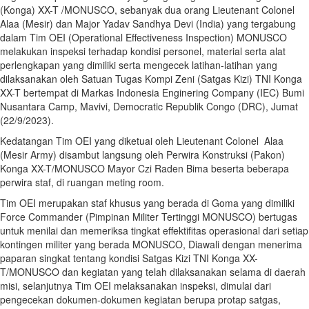
(Konga) XX-T /MONUSCO, sebanyak dua orang Lieutenant Colonel
Alaa (Mesir) dan Major Yadav Sandhya Devi (India) yang tergabung
dalam Tim OEI (Operational Effectiveness Inspection) MONUSCO
melakukan inspeksi terhadap kondisi personel, material serta alat
perlengkapan yang dimiliki serta mengecek latihan-latihan yang
dilaksanakan oleh Satuan Tugas Kompi Zeni (Satgas Kizi) TNI Konga
XX-T bertempat di Markas Indonesia Enginering Company (IEC) Bumi
Nusantara Camp, Mavivi, Democratic Republik Congo (DRC), Jumat
(22/9/2023).
Kedatangan Tim OEI yang diketuai oleh Lieutenant Colonel Alaa
(Mesir Army) disambut langsung oleh Perwira Konstruksi (Pakon)
Konga XX-T/MONUSCO Mayor Czi Raden Bima beserta beberapa
perwira staf, di ruangan meting room.
Tim OEI merupakan staf khusus yang berada di Goma yang dimiliki
Force Commander (Pimpinan Militer Tertinggi MONUSCO) bertugas
untuk menilai dan memeriksa tingkat effektifitas operasional dari setiap
kontingen militer yang berada MONUSCO, Diawali dengan menerima
paparan singkat tentang kondisi Satgas Kizi TNI Konga XX-
T/MONUSCO dan kegiatan yang telah dilaksanakan selama di daerah
misi, selanjutnya Tim OEI melaksanakan inspeksi, dimulai dari
pengecekan dokumen-dokumen kegiatan berupa protap satgas,