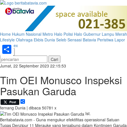
Home
Hukum
Nasional
Metro
Halo Polisi
Halo Gubernur
Lampu Merah
Lifestyle
Olahraga
Ekbis
Dunia
Seleb
Sensasi Batavia
Peristiwa
Lapor
Pak
Index
«
»
Share
Jumat, 22 September 2023 22:15:53
Tim OEI Monusco Inspeksi
Pasukan Garuda
Share
Post
fernang
Dunia | dibaca 50781 x
Ist.
Beritabatavia.com -
Guna mengukur efektifitas operasional Satuan
Tugas Denzipur 11 Merauke yang tergabung dalam Kontingen Garuda