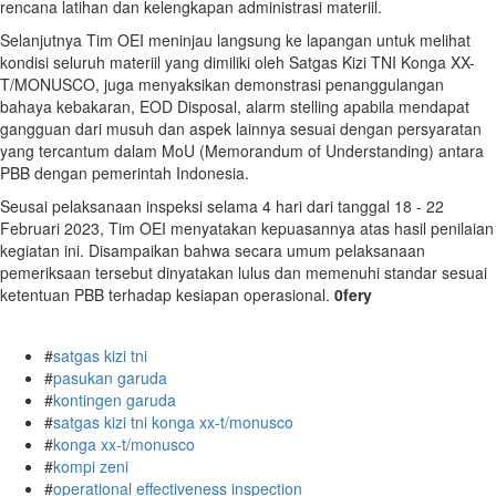
rencana latihan dan kelengkapan administrasi materiil.
Selanjutnya Tim OEI meninjau langsung ke lapangan untuk melihat
kondisi seluruh materiil yang dimiliki oleh Satgas Kizi TNI Konga XX-
T/MONUSCO, juga menyaksikan demonstrasi penanggulangan
bahaya kebakaran, EOD Disposal, alarm stelling apabila mendapat
gangguan dari musuh dan aspek lainnya sesuai dengan persyaratan
yang tercantum dalam MoU (Memorandum of Understanding) antara
PBB dengan pemerintah Indonesia.
Seusai pelaksanaan inspeksi selama 4 hari dari tanggal 18 - 22
Februari 2023, Tim OEI menyatakan kepuasannya atas hasil penilaian
kegiatan ini. Disampaikan bahwa secara umum pelaksanaan
pemeriksaan tersebut dinyatakan lulus dan memenuhi standar sesuai
ketentuan PBB terhadap kesiapan operasional.
0fery
#
satgas kizi tni
#
pasukan garuda
#
kontingen garuda
#
satgas kizi tni konga xx-t/monusco
#
konga xx-t/monusco
#
kompi zeni
#
operational effectiveness inspection