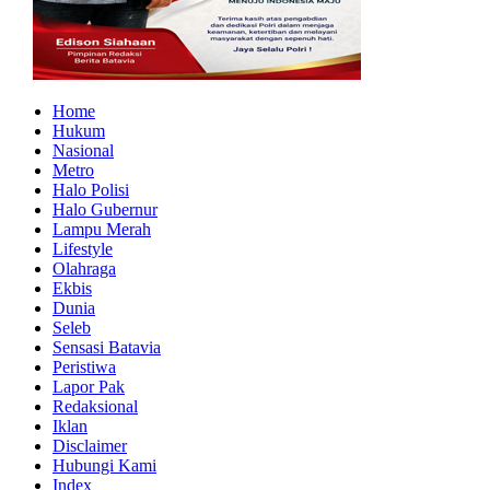
Home
Hukum
Nasional
Metro
Halo Polisi
Halo Gubernur
Lampu Merah
Lifestyle
Olahraga
Ekbis
Dunia
Seleb
Sensasi Batavia
Peristiwa
Lapor Pak
Redaksional
Iklan
Disclaimer
Hubungi Kami
Index