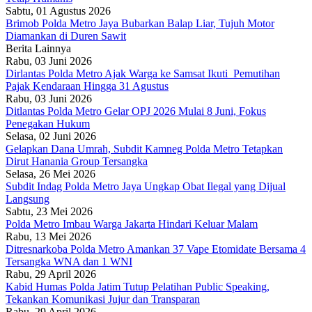
Sabtu, 01 Agustus 2026
Brimob Polda Metro Jaya Bubarkan Balap Liar, Tujuh Motor
Diamankan di Duren Sawit
Berita Lainnya
Rabu, 03 Juni 2026
Dirlantas Polda Metro Ajak Warga ke Samsat Ikuti Pemutihan
Pajak Kendaraan Hingga 31 Agustus
Rabu, 03 Juni 2026
Ditlantas Polda Metro Gelar OPJ 2026 Mulai 8 Juni, Fokus
Penegakan Hukum
Selasa, 02 Juni 2026
Gelapkan Dana Umrah, Subdit Kamneg Polda Metro Tetapkan
Dirut Hanania Group Tersangka
Selasa, 26 Mei 2026
Subdit Indag Polda Metro Jaya Ungkap Obat Ilegal yang Dijual
Langsung
Sabtu, 23 Mei 2026
Polda Metro Imbau Warga Jakarta Hindari Keluar Malam
Rabu, 13 Mei 2026
Ditresnarkoba Polda Metro Amankan 37 Vape Etomidate Bersama 4
Tersangka WNA dan 1 WNI
Rabu, 29 April 2026
Kabid Humas Polda Jatim Tutup Pelatihan Public Speaking,
Tekankan Komunikasi Jujur dan Transparan
Rabu, 29 April 2026