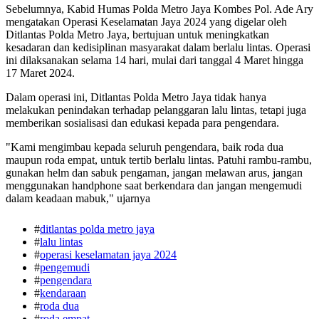
Sebelumnya, Kabid Humas Polda Metro Jaya Kombes Pol. Ade Ary
mengatakan Operasi Keselamatan Jaya 2024 yang digelar oleh
Ditlantas Polda Metro Jaya, bertujuan untuk meningkatkan
kesadaran dan kedisiplinan masyarakat dalam berlalu lintas. Operasi
ini dilaksanakan selama 14 hari, mulai dari tanggal 4 Maret hingga
17 Maret 2024.
Dalam operasi ini, Ditlantas Polda Metro Jaya tidak hanya
melakukan penindakan terhadap pelanggaran lalu lintas, tetapi juga
memberikan sosialisasi dan edukasi kepada para pengendara.
"Kami mengimbau kepada seluruh pengendara, baik roda dua
maupun roda empat, untuk tertib berlalu lintas. Patuhi rambu-rambu,
gunakan helm dan sabuk pengaman, jangan melawan arus, jangan
menggunakan handphone saat berkendara dan jangan mengemudi
dalam keadaan mabuk," ujarnya
#
ditlantas polda metro jaya
#
lalu lintas
#
operasi keselamatan jaya 2024
#
pengemudi
#
pengendara
#
kendaraan
#
roda dua
#
roda empat.