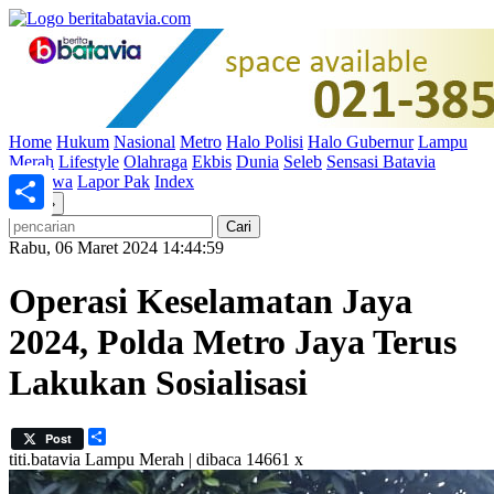
Home
Hukum
Nasional
Metro
Halo Polisi
Halo Gubernur
Lampu
Merah
Lifestyle
Olahraga
Ekbis
Dunia
Seleb
Sensasi Batavia
Peristiwa
Lapor Pak
Index
«
»
Share
Rabu, 06 Maret 2024 14:44:59
Operasi Keselamatan Jaya
2024, Polda Metro Jaya Terus
Lakukan Sosialisasi
Share
Post
titi.batavia
Lampu Merah | dibaca 14661 x