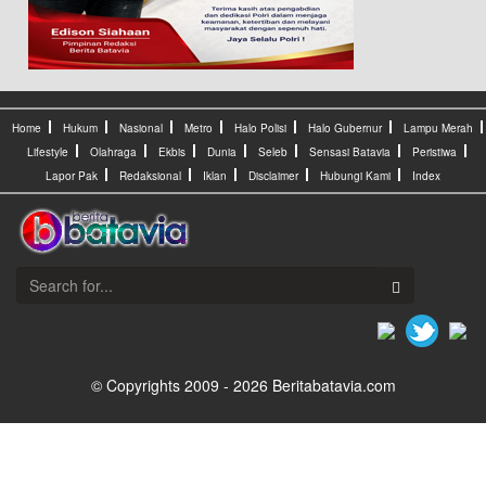
Home
Hukum
Nasional
Metro
Halo Polisi
Halo Gubernur
Lampu Merah
Lifestyle
Olahraga
Ekbis
Dunia
Seleb
Sensasi Batavia
Peristiwa
Lapor Pak
Redaksional
Iklan
Disclaimer
Hubungi Kami
Index
© Copyrights 2009 - 2026 Beritabatavia.com