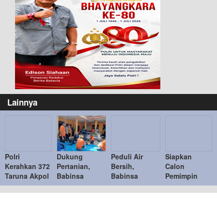
Lainnya
Polri
Dukung
Peduli Air
Siapkan
Kerahkan 372
Pertanian,
Bersih,
Calon
Taruna Akpol
Babinsa
Babinsa
Pemimpin
Dampingi
Koramil Paron
Posramil Pitu
Masa Depan,
Siswa di 73
Pendampingan
Kawal
Kodim
Sekolah
Pelatihan
Distribusi
0805/Ngawi
Rakyat
Teknologi
Bantuan Air
Gelar