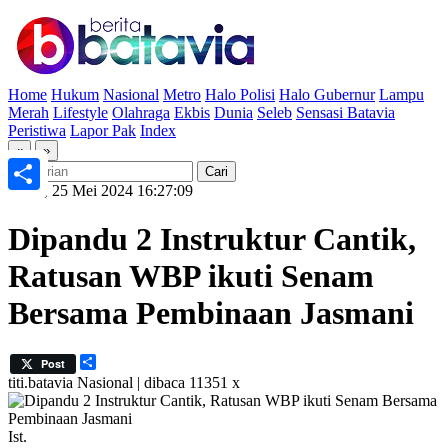
Home
Hukum
Nasional
Metro
Halo Polisi
Halo Gubernur
Lampu
Merah
Lifestyle
Olahraga
Ekbis
Dunia
Seleb
Sensasi Batavia
Peristiwa
Lapor Pak
Index
«
»
Sabtu, 25 Mei 2024 16:27:09
Share
Dipandu 2 Instruktur Cantik,
Ratusan WBP ikuti Senam
Bersama Pembinaan Jasmani
Share
Post
titi.batavia
Nasional | dibaca 11351 x
Ist.