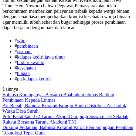
Hal ini sesuai dengan arahan KaKanwil Kemenkumham Jawa
Timur Heni Yuwono bahwa Pegawai Pemasyarakatan telah
berkomitmen memberikan pelayanan terbaik kepada warga binaan
dengan senantiasa memperhatikan kondisi kesehatan warga binaan
agar memiliki tubuh sehat dan bugar sehingga proses pembinaan
dapat berjalan dengan baik dan lancar.
#
wbp
#
pembinaan
#
jasmani
#
kalapas kediri jawa timur
#
budi ruswanto
#
kesehatan
#
binaan
#
plt kalapas kedirii
Lainnya
Babinsa Karanganyar Bersama Bhabinkamtibmas Berikan
Pembinaan Kepada Linmas
Air Bersih, Babinsa Koramil Bringin Bantu Distribusi Air Untuk
Warga Desa Suruh
Polri Kerahkan 372 Taruna Akpol Dampingi Siswa di 73 Sekolah
Rakyat Bersama Taruna Akademi TNI
Dukung Pertanian, Babinsa Koramil Paron Pendampingan Pelatihan
Teknologi Tepat Guna