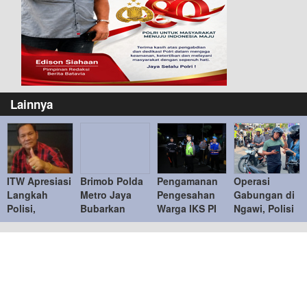
Lainnya
ITW Apresiasi
Brimob Polda
Pengamanan
Operasi
Langkah
Metro Jaya
Pengesahan
Gabungan di
Polisi,
Bubarkan
Warga IKS PI
Ngawi, Polisi
Ingatkan
Balap Liar,
Kera Sakti
Tindak
Penindakan
Tujuh Motor
Tertib,
Puluhan
Knalpot
Diamankan di
Kapolres
Pelanggar
Brong Tetap
Duren Sawit
Ngawi
Humanis
Ucapkan
Terima Kasih