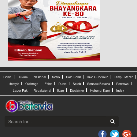
Home
Hukum
Nasional
Metro
Halo Polisi
Halo Gubernur
Lampu Merah
Lifestyle
Olahraga
Ekbis
Dunia
Seleb
Sensasi Batavia
Peristiwa
Lapor Pak
Redaksional
Iklan
Disclaimer
Hubungi Kami
Index