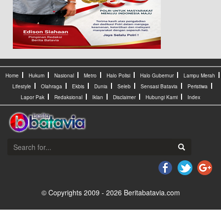
Home
Hukum
Nasional
Metro
Halo Polisi
Halo Gubernur
Lampu Merah
Lifestyle
Olahraga
Ekbis
Dunia
Seleb
Sensasi Batavia
Peristiwa
Lapor Pak
Redaksional
Iklan
Disclaimer
Hubungi Kami
Index
© Copyrights 2009 - 2026 Beritabatavia.com