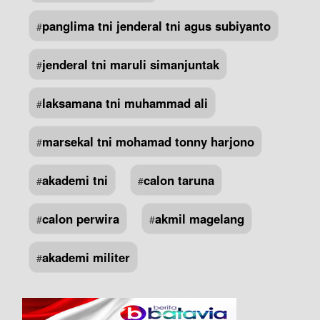
panglima tni jenderal tni agus subiyanto
#
jenderal tni maruli simanjuntak
#
laksamana tni muhammad ali
#
marsekal tni mohamad tonny harjono
#
akademi tni
calon taruna
#
#
calon perwira
akmil magelang
#
#
akademi militer
#