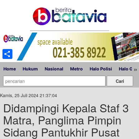
Share
»
Home
Hukum
Nasional
Metro
Halo Polisi
Halo Gub
Kamis, 25 Juli 2024 21:37:04
Didampingi Kepala Staf 3
Matra, Panglima Pimpin
Sidang Pantukhir Pusat