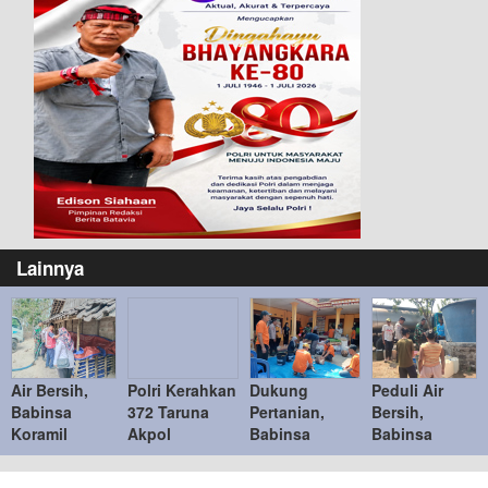
Lainnya
Air Bersih,
Polri Kerahkan
Dukung
Peduli Air
Babinsa
372 Taruna
Pertanian,
Bersih,
Koramil
Akpol
Babinsa
Babinsa
Bringin Bantu
Dampingi
Koramil Paron
Posramil Pitu
Distribusi Air
Siswa di 73
Pendampingan
Kawal