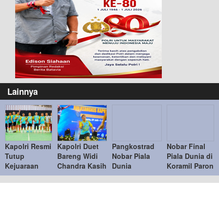
Lainnya
Kapolri Resmi
Kapolri Duet
Pangkostrad
Nobar Final
Tutup
Bareng Widi
Nobar Piala
Piala Dunia di
Kejuaraan
Chandra Kasih
Dunia
Koramil Paron
Bulu Tangkis
Lawan Bahlil-
Bersama
Pererat
Kapolri Cup
Muhammad di
Warga, Pererat
Kemanunggala
2026
Penutupan
Kebersamaan
TNI-Rakyat
Kapolri Cup
TNI dan
2026
Masyarakat