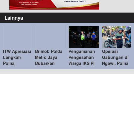
Lainnya
ITW Apresiasi
Brimob Polda
Pengamanan
Operasi
Langkah
Metro Jaya
Pengesahan
Gabungan di
Polisi,
Bubarkan
Warga IKS PI
Ngawi, Polisi
Ingatkan
Balap Liar,
Kera Sakti
Tindak
Penindakan
Tujuh Motor
Tertib,
Puluhan
Knalpot
Diamankan di
Kapolres
Pelanggar
Brong Tetap
Duren Sawit
Ngawi
Humanis
Ucapkan
Terima Kasih