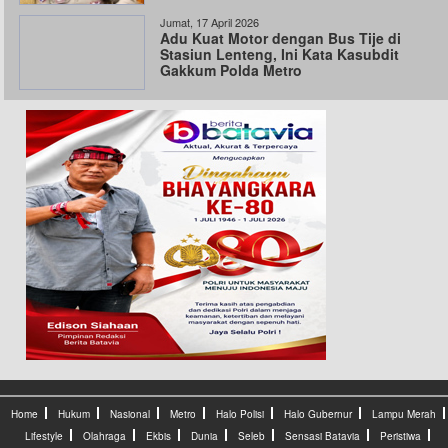
Jumat, 17 April 2026
Adu Kuat Motor dengan Bus Tije di
Stasiun Lenteng, Ini Kata Kasubdit
Gakkum Polda Metro
Home
Hukum
Nasional
Metro
Halo Polisi
Halo Gubernur
Lampu Merah
Lifestyle
Olahraga
Ekbis
Dunia
Seleb
Sensasi Batavia
Peristiwa