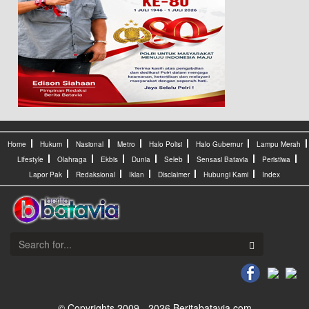
Home
Hukum
Nasional
Metro
Halo Polisi
Halo Gubernur
Lampu Merah
Lifestyle
Olahraga
Ekbis
Dunia
Seleb
Sensasi Batavia
Peristiwa
Lapor Pak
Redaksional
Iklan
Disclaimer
Hubungi Kami
Index
© Copyrights 2009 - 2026 Beritabatavia.com