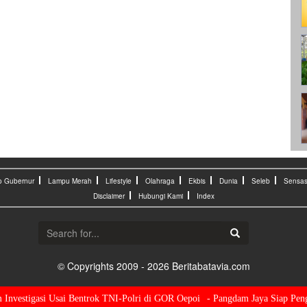
o Gubernur
Lampu Merah
Lifestyle
Olahraga
Ekbis
Dunia
Seleb
Sensas
Disclaimer
Hubungi Kami
Index
© Copyrights 2009 - 2026 Beritabatavia.com
estigasi Usai Bentrok TNI-Polri di GOR Oepoi
- Pangdam Jaya Siap Pengam