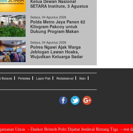
Ketua Dewan Nasional
SETARA Institute, 3 Agustus
2026
Selasa, 04 Agustus 2026
Polda Metro Jaya Panen 82
Kilogram Pakcoy untuk
Dukung Program Makan
Bergizi Gratis
Selasa, 04 Agustus 2026
Polres Ngawi Ajak Warga
Jeblogan Lawan Hoaks,
Wujudkan Keluarga Sadar
Hukum
i Batavia
Peristiwa
Lapor Pak
Redaksional
Iklan
anan Unras
- Dankor Brimob Polri Dijabat Jenderal Bintang Tiga
- test data