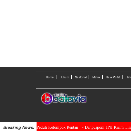
Home
Hukum
Nasional
Metro
Halo Polisi
Hal
Breaking News:
Sigit Tokoh Inklusi Peduli Kelompok Rentan
- Danpuspom TNI Kirim Tim Inv