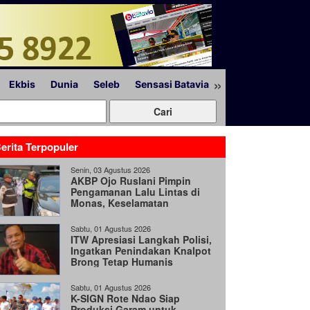
»
Ekbis
Dunia
Seleb
Sensasi Batavia
Peristiwa
Lapor
erita Terpopuler
Senin, 03 Agustus 2026
AKBP Ojo Ruslani Pimpin
Pengamanan Lalu Lintas di
Monas, Keselamatan
Pengguna Jalan Jadi Prioritas
Sabtu, 01 Agustus 2026
ITW Apresiasi Langkah Polisi,
Ingatkan Penindakan Knalpot
Brong Tetap Humanis
Sabtu, 01 Agustus 2026
K-SIGN Rote Ndao Siap
Produksi Garam untuk