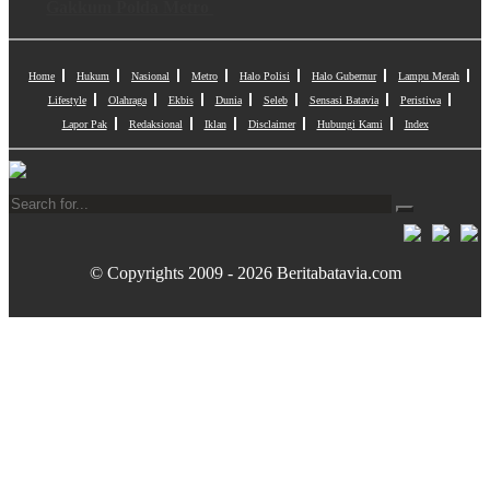
Gakkum Polda Metro
Home
Hukum
Nasional
Metro
Halo Polisi
Halo Gubernur
Lampu Merah
Lifestyle
Olahraga
Ekbis
Dunia
Seleb
Sensasi Batavia
Peristiwa
Lapor Pak
Redaksional
Iklan
Disclaimer
Hubungi Kami
Index
© Copyrights 2009 - 2026 Beritabatavia.com