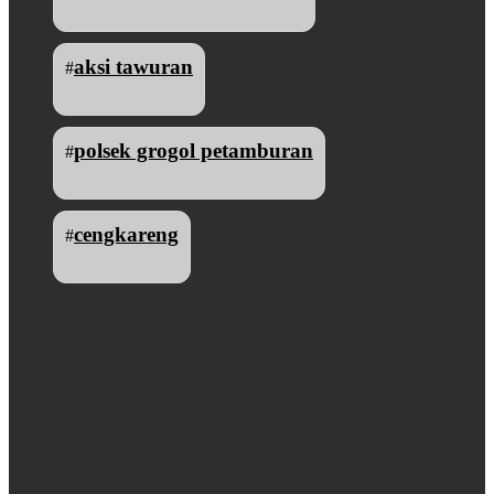
aksi tawuran
#
polsek grogol petamburan
#
cengkareng
#