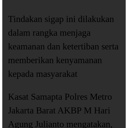
Tindakan sigap ini dilakukan
dalam rangka menjaga
keamanan dan ketertiban serta
memberikan kenyamanan
kepada masyarakat
Kasat Samapta Polres Metro
Jakarta Barat AKBP M Hari
Agung Julianto mengatakan,