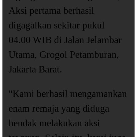
Aksi pertama berhasil
digagalkan sekitar pukul
04.00 WIB di Jalan Jelambar
Utama, Grogol Petamburan,
Jakarta Barat.
"Kami berhasil mengamankan
enam remaja yang diduga
hendak melakukan aksi