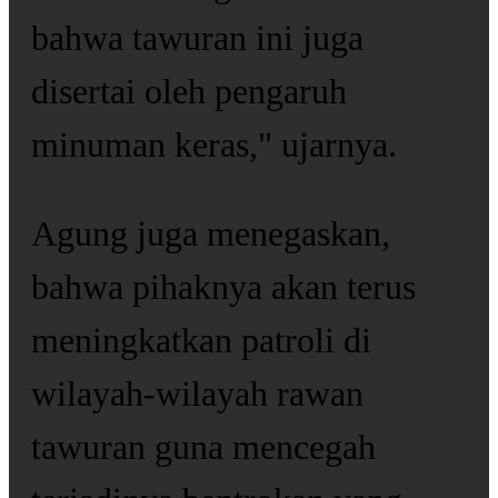
bahwa tawuran ini juga
disertai oleh pengaruh
minuman keras," ujarnya.
Agung juga menegaskan,
bahwa pihaknya akan terus
meningkatkan patroli di
wilayah-wilayah rawan
tawuran guna mencegah