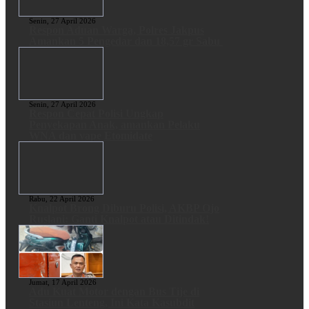
Senin, 27 April 2026
Respon Aduan Warga, Polres Jakpus
Amankan 5 Pengedar dan 18,57 gr Sabu
Senin, 27 April 2026
Respon Cepat Polisi Ungkap
Penyekapan Anak, amankan Pelaku
WNA dan vape Etomidate
Rabu, 22 April 2026
Knalpot Brong Diburu Polisi, AKBP Ojo
Ruslani: Ganti Knalpot atau Ditindak!
Jumat, 17 April 2026
Adu Kuat Motor dengan Bus Tije di
Stasiun Lenteng, Ini Kata Kasubdit