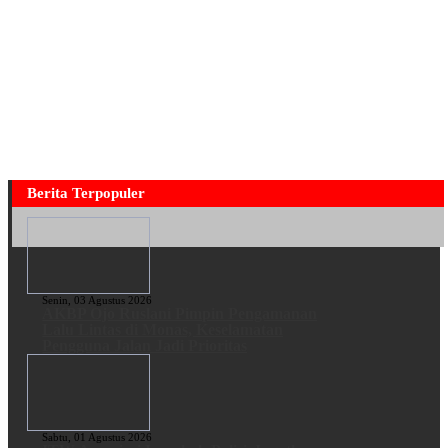
Berita Terpopuler
Senin, 03 Agustus 2026
AKBP Ojo Ruslani Pimpin Pengamanan
Lalu Lintas di Monas, Keselamatan
Pengguna Jalan Jadi Prioritas
Sabtu, 01 Agustus 2026