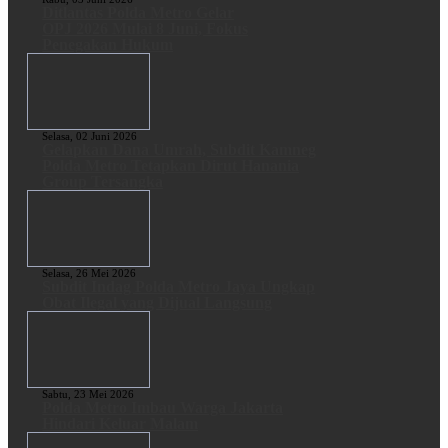
Ditlantas Polda Metro Gelar
OPJ 2026 Mulai 8 Juni, Fokus
Penegakan Hukum
Selasa, 02 Juni 2026
Gelapkan Dana Umrah, Subdit Kamneg
Polda Metro Tetapkan Dirut Hanania
Group Tersangka
Selasa, 26 Mei 2026
Subdit Indag Polda Metro Jaya Ungkap
Obat Ilegal yang Dijual Langsung
Sabtu, 23 Mei 2026
Polda Metro Imbau Warga Jakarta
Hindari Keluar Malam