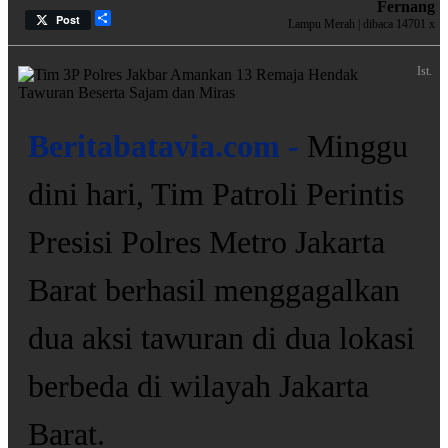
Fernang
Share
Post
Lampu Merah | dibaca 14701 x
Ist.
Beritabatavia.com -
Minggu
dini hari, Tim Patroli Perintis
Presisi Polres Metro Jakarta
Barat berhasil menggagalkan
dua aksi tawuran di dua lokasi
berbeda di wilayah Jakarta
Barat.