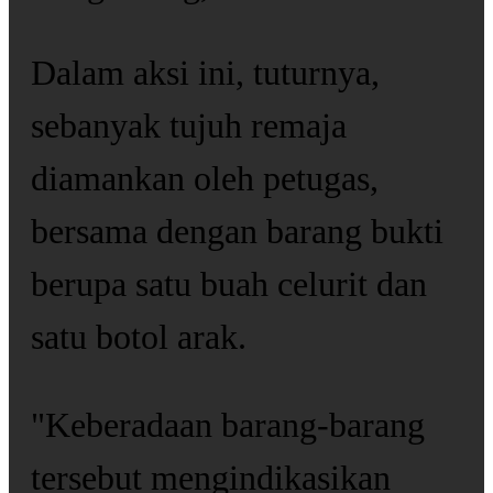
Dalam aksi ini, tuturnya,
sebanyak tujuh remaja
diamankan oleh petugas,
bersama dengan barang bukti
berupa satu buah celurit dan
satu botol arak.
"Keberadaan barang-barang
tersebut mengindikasikan