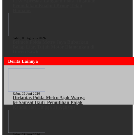
ITW Apresiasi Langkah Polisi, Ingatkan
Penindakan Knalpot Brong Tetap
Humanis
Sabtu, 01 Agustus 2026
Brimob Polda Metro Jaya Bubarkan
Balap Liar, Tujuh Motor Diamankan di
Duren Sawit
Berita Lainnya
Rabu, 03 Juni 2026
Dirlantas Polda Metro Ajak Warga
ke Samsat Ikuti Pemutihan Pajak
Kendaraan Hingga 31 Agustus
Rabu, 03 Juni 2026