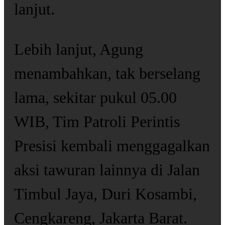
lanjut.
Lebih lanjut, Agung
menambahkan, tak berselang
lama, sekitar pukul 05.00
WIB, Tim Patroli Perintis
Presisi kembali menggagalkan
aksi tawuran lainnya di Jalan
Timbul Jaya, Duri Kosambi,
Cengkareng, Jakarta Barat.