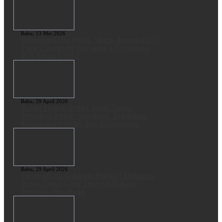
Rabu, 13 Mei 2026
Ditresnarkoba Polda Metro Amankan 37
Vape Etomidate Bersama 4 Tersangka
WNA dan 1 WNI
Rabu, 29 April 2026
Kabid Humas Polda Jatim Tutup
Pelatihan Public Speaking, Tekankan
Komunikasi Jujur dan Transparan
Rabu, 29 April 2026
Optimalisasi Gakkum Presisi : Ditlantas
Polda Jatim Gelar Operasi Dakgar
Berbasis Handheld