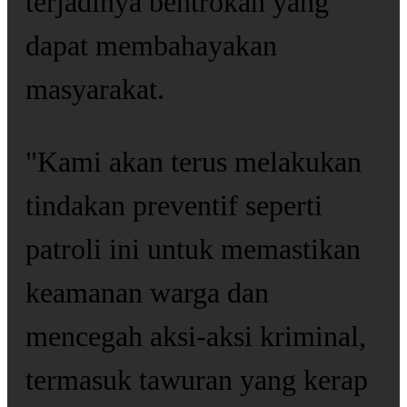
terjadinya bentrokan yang
dapat membahayakan
masyarakat.
"Kami akan terus melakukan
tindakan preventif seperti
patroli ini untuk memastikan
keamanan warga dan
mencegah aksi-aksi kriminal,
termasuk tawuran yang kerap