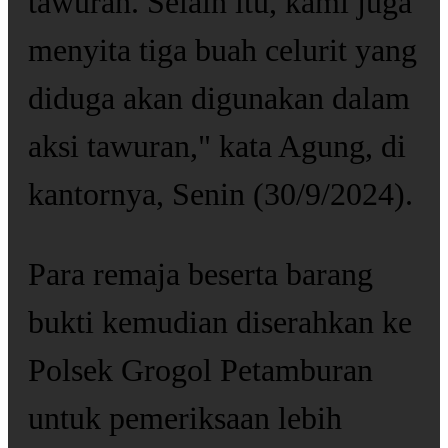
tawuran. Selain itu, kami juga
menyita tiga buah celurit yang
diduga akan digunakan dalam
aksi tawuran," kata Agung, di
kantornya, Senin (30/9/2024).
Para remaja beserta barang
bukti kemudian diserahkan ke
Polsek Grogol Petamburan
untuk pemeriksaan lebih