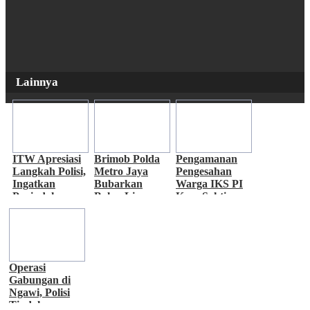
Lainnya
ITW Apresiasi
Brimob Polda
Pengamanan
Langkah Polisi,
Metro Jaya
Pengesahan
Ingatkan
Bubarkan
Warga IKS PI
Penindakan
Balap Liar,
Kera Sakti
Knalpot Brong
Tujuh Motor
Tertib,
Tetap Humanis
Diamankan di
Kapolres
Duren Sawit
Ngawi
Ucapkan
Terima Kasih
Operasi
Gabungan di
Ngawi, Polisi
Tindak