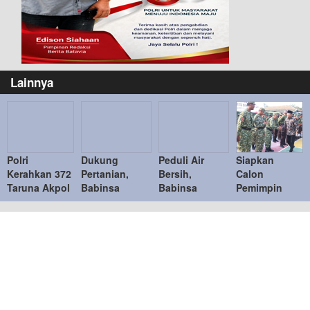
Lainnya
Polri
Dukung
Peduli Air
Siapkan
Kerahkan 372
Pertanian,
Bersih,
Calon
Taruna Akpol
Babinsa
Babinsa
Pemimpin
Dampingi
Koramil Paron
Posramil Pitu
Masa Depan,
Siswa di 73
Pendampingan
Kawal
Kodim
Sekolah
Pelatihan
Distribusi
0805/Ngawi
Rakyat
Teknologi
Bantuan Air
Gelar
Bersama
Tepat Guna
untuk Warga
Pembinaan
Taruna
Desa Cantel
Korps KRI
Akademi TNI