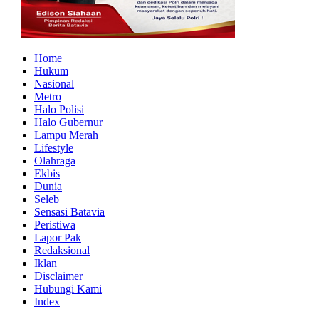
Home
Hukum
Nasional
Metro
Halo Polisi
Halo Gubernur
Lampu Merah
Lifestyle
Olahraga
Ekbis
Dunia
Seleb
Sensasi Batavia
Peristiwa
Lapor Pak
Redaksional
Iklan
Disclaimer
Hubungi Kami
Index