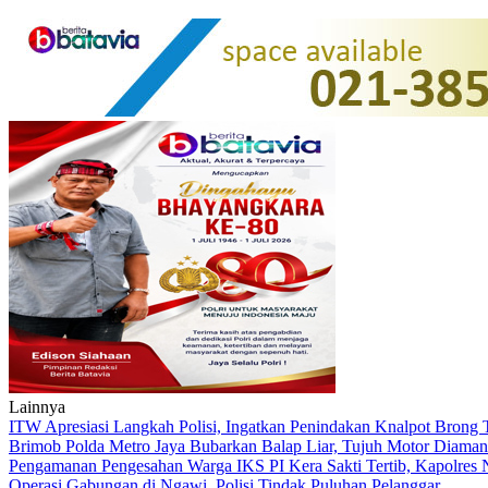
Lainnya
ITW Apresiasi Langkah Polisi, Ingatkan Penindakan Knalpot Brong
Brimob Polda Metro Jaya Bubarkan Balap Liar, Tujuh Motor Diaman
Pengamanan Pengesahan Warga IKS PI Kera Sakti Tertib, Kapolres
Operasi Gabungan di Ngawi, Polisi Tindak Puluhan Pelanggar