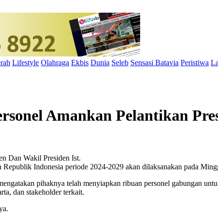
rah
Lifestyle
Olahraga
Ekbis
Dunia
Seleb
Sensasi Batavia
Peristiwa
La
ersonel Amankan Pelantikan Pre
Ist.
en Republik Indonesia periode 2024-2029 akan dilaksanakan pada Min
ngatakan pihaknya telah menyiapkan ribuan personel gabungan untuk
a, dan stakeholder terkait.
ya.