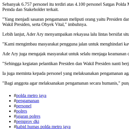
Sebanyak 6.757 personel itu terdiri atas 4.100 personel Satgas Polda
Pemda dan Stakeholder terkait.
"Yang menjadi sasaran pengamanan meliputi orang yaitu Presiden d
Wakil Presiden, serta Obyek Vital," imbuhnya.
Lebih lanjut, Ader Ary menyampaikan rekayasa lalu lintas bersifat situa
"Kami mengimbau masyarakat pengguna jalan untuk menghindari kawasan
Ade Ary juga mengajak masyarakat untuk selalu menjaga keamanan da
"Sehingga kegiatan pelantikan Presiden dan Wakil Presiden nanti berj
Ia juga meminta kepada personel yang melaksanakan pengamanan ag
"Bagi anggota agar melaksanakan pengamanan secara humanis," pun
#
polda metro jaya
#
pengamanan
#
personel
#
polres
#
jajaran polres
#
pemprov dki
#
kabid humas polda metro jaya