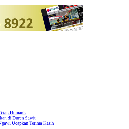
 Tetap Humanis
kan di Duren Sawit
 Ngawi Ucapkan Terima Kasih