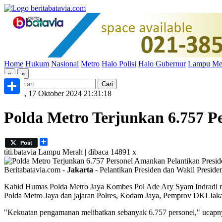
Home
Hukum
Nasional
Metro
Halo Polisi
Halo Gubernur
Lampu Me
«
»
Kamis, 17 Oktober 2024 21:31:18
Share
Polda Metro Terjunkan 6.757 P
Share
Post
titi.batavia
Lampu Merah | dibaca 14891 x
Beritabatavia.com -
Jakarta
- Pelantikan Presiden dan Wakil Presid
Kabid Humas Polda Metro Jaya Kombes Pol Ade Ary Syam Indradi me
Polda Metro Jaya dan jajaran Polres, Kodam Jaya, Pemprov DKI Jakart
"Kekuatan pengamanan melibatkan sebanyak 6.757 personel," ucapn