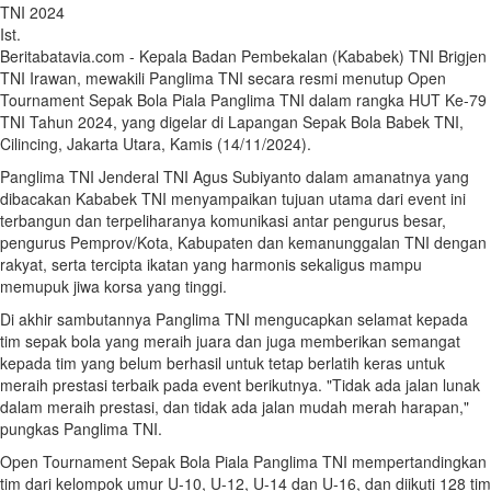
Ist.
Beritabatavia.com -
Kepala Badan Pembekalan (Kababek) TNI Brigjen
TNI Irawan, mewakili Panglima TNI secara resmi menutup Open
Tournament Sepak Bola Piala Panglima TNI dalam rangka HUT Ke-79
TNI Tahun 2024, yang digelar di Lapangan Sepak Bola Babek TNI,
Cilincing, Jakarta Utara, Kamis (14/11/2024).
Panglima TNI Jenderal TNI Agus Subiyanto dalam amanatnya yang
dibacakan Kababek TNI menyampaikan tujuan utama dari event ini
terbangun dan terpeliharanya komunikasi antar pengurus besar,
pengurus Pemprov/Kota, Kabupaten dan kemanunggalan TNI dengan
rakyat, serta tercipta ikatan yang harmonis sekaligus mampu
memupuk jiwa korsa yang tinggi.
Di akhir sambutannya Panglima TNI mengucapkan selamat kepada
tim sepak bola yang meraih juara dan juga memberikan semangat
kepada tim yang belum berhasil untuk tetap berlatih keras untuk
meraih prestasi terbaik pada event berikutnya. "Tidak ada jalan lunak
dalam meraih prestasi, dan tidak ada jalan mudah merah harapan,"
pungkas Panglima TNI.
Open Tournament Sepak Bola Piala Panglima TNI mempertandingkan
tim dari kelompok umur U-10, U-12, U-14 dan U-16, dan diikuti 128 tim