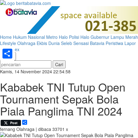
Home
Hukum
Nasional
Metro
Halo Polisi
Halo Gubernur
Lampu Merah
Lifestyle
Olahraga
Ekbis
Dunia
Seleb
Sensasi Batavia
Peristiwa
Lapor
Pak
Index
«
»
Share
Kamis, 14 November 2024 22:54:58
Kababek TNI Tutup Open
Tournament Sepak Bola
Piala Panglima TNI 2024
Share
Post
fernang
Olahraga | dibaca 33701 x