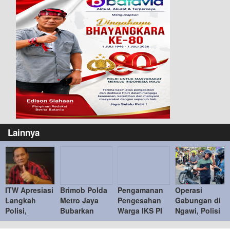
Lainnya
ITW Apresiasi
Brimob Polda
Pengamanan
Operasi
Langkah
Metro Jaya
Pengesahan
Gabungan di
Polisi,
Bubarkan
Warga IKS PI
Ngawi, Polisi
Ingatkan
Balap Liar,
Kera Sakti
Tindak