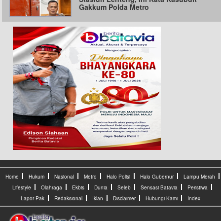
Gakkum Polda Metro
Home
Hukum
Nasional
Metro
Halo Polisi
Halo Gubernur
Lampu Merah
Lifestyle
Olahraga
Ekbis
Dunia
Seleb
Sensasi Batavia
Peristiwa
Lapor Pak
Redaksional
Iklan
Disclaimer
Hubungi Kami
Index