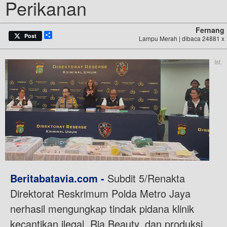
Perikanan
Fernang
Share
Post
Lampu Merah | dibaca 24881 x
Ist.
Beritabatavia.com -
Subdit 5/Renakta
Direktorat Reskrimum Polda Metro Jaya
nerhasil mengungkap tindak pidana klinik
kecantikan ilegal, Ria Beauty, dan produksi