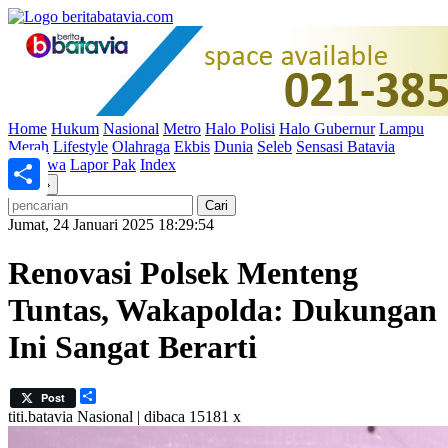
Home
Hukum
Nasional
Metro
Halo Polisi
Halo Gubernur
Lampu
Merah
Lifestyle
Olahraga
Ekbis
Dunia
Seleb
Sensasi Batavia
Peristiwa
Lapor Pak
Index
«
»
Share
Jumat, 24 Januari 2025 18:29:54
Renovasi Polsek Menteng
Tuntas, Wakapolda: Dukungan
Ini Sangat Berarti
Share
Post
titi.batavia
Nasional | dibaca 15181 x