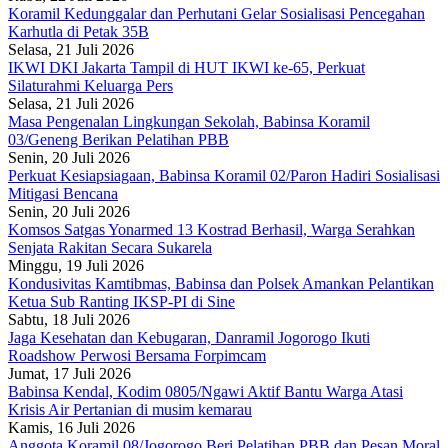
Koramil Kedunggalar dan Perhutani Gelar Sosialisasi Pencegahan
Karhutla di Petak 35B
Selasa, 21 Juli 2026
IKWI DKI Jakarta Tampil di HUT IKWI ke-65, Perkuat
Silaturahmi Keluarga Pers
Selasa, 21 Juli 2026
Masa Pengenalan Lingkungan Sekolah, Babinsa Koramil
03/Geneng Berikan Pelatihan PBB
Senin, 20 Juli 2026
Perkuat Kesiapsiagaan, Babinsa Koramil 02/Paron Hadiri Sosialisasi
Mitigasi Bencana
Senin, 20 Juli 2026
Komsos Satgas Yonarmed 13 Kostrad Berhasil, Warga Serahkan
Senjata Rakitan Secara Sukarela
Minggu, 19 Juli 2026
Kondusivitas Kamtibmas, Babinsa dan Polsek Amankan Pelantikan
Ketua Sub Ranting IKSP-PI di Sine
Sabtu, 18 Juli 2026
Jaga Kesehatan dan Kebugaran, Danramil Jogorogo Ikuti
Roadshow Perwosi Bersama Forpimcam
Jumat, 17 Juli 2026
Babinsa Kendal, Kodim 0805/Ngawi Aktif Bantu Warga Atasi
Krisis Air Pertanian di musim kemarau
Kamis, 16 Juli 2026
Anggota Koramil 08/Jogorogo Beri Pelatihan PBB dan Pesan Moral