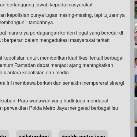
dan bertanggung jawab kepada masyarakat.
dan kepolisian punya tugas masing-masing, tapi tujuannya
 membangun," tambahnya.
oal maraknya perdagangan konten ilegal yang beredar di
kut berperan dalam mengedukasi masyarakat terkait
 kepolisian untuk memberikan klarifikasi terkait berbagai
mentum Ramadan dapat menjadi ajang meningkatkan
aik antara kepolisian dan media.
cara ini membawa berkah dan semakin mempererat sinergi
kraban. Para wartawan yang hadir juga mendapat
n perwakilan Polda Metro Jaya mengenai berbagai isu
oto
silaturahmi
polda metro jaya
#
#