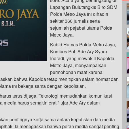
sore. Acara yang berlangsung di
Lapangan Bulutangkis Biro SDM
Polda Metro Jaya ini dihadiri
sekitar 360 jurnalis serta
sejumlah pejabat utama Polda
Metro Jaya.
Kabid Humas Polda Metro Jaya,
Kombes Pol. Ade Ary Syam
Indradi, yang mewakili Kapolda
Metro Jaya, menyampaikan
permohonan maaf karena
gaskan bahwa Kapolda tetap menitipkan salam hormat dan
lama ini bekerja sama dengan kepolisian.
i harus terus dijaga. Teknologi memudahkan komunikasi
ta media harus semakin erat," ujar Ade Ary dalam
kan pentingnya kerja sama antara kepolisian dan media
sepihak. Ia menegaskan bahwa peran media sangat penting