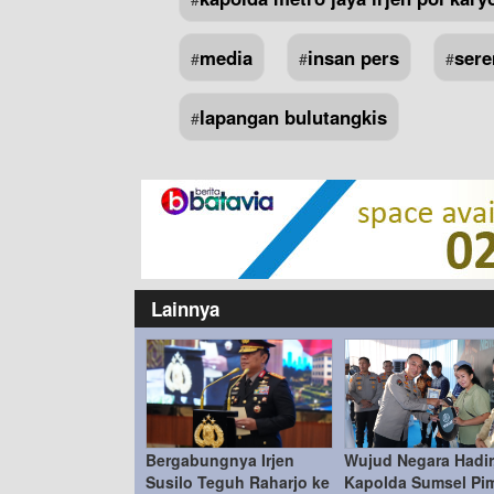
media
insan pers
ser
#
#
#
lapangan bulutangkis
#
Lainnya
Bergabungnya Irjen
Wujud Negara Hadir
Susilo Teguh Raharjo ke
Kapolda Sumsel Pi