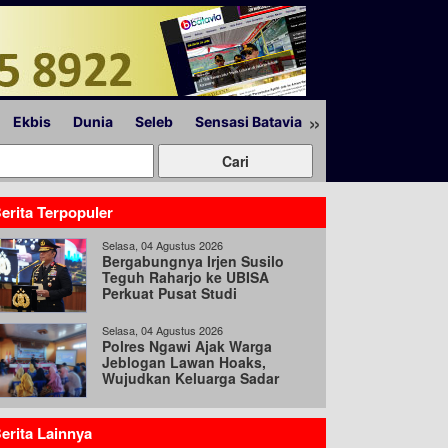
»
Ekbis
Dunia
Seleb
Sensasi Batavia
Peristiwa
Lapor
erita Terpopuler
Selasa, 04 Agustus 2026
Bergabungnya Irjen Susilo
Teguh Raharjo ke UBISA
Perkuat Pusat Studi
Kepolisian
Selasa, 04 Agustus 2026
Polres Ngawi Ajak Warga
Jeblogan Lawan Hoaks,
Wujudkan Keluarga Sadar
Hukum
erita Lainnya