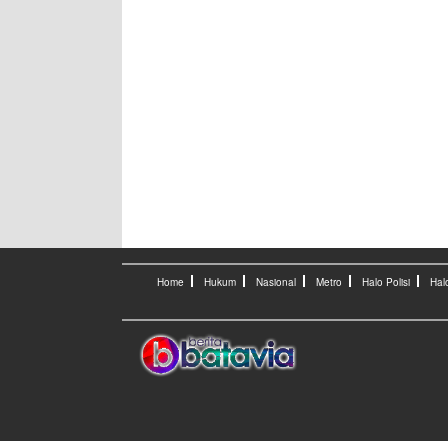
Home
Hukum
Nasional
Metro
Halo Polisi
Hal