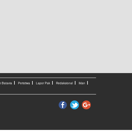
i Batavia
Peristiwa
Lapor Pak
Redaksional
Iklan