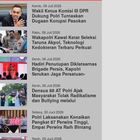
Kamis, 09 Juli 2026
Wakil Ketua Komisi III DPR
Dukung Polri Tuntaskan
Dugaan Korupsi Pasokan
Batu Bara
Rabu, 08 Juli 2026
Wakapolri Kawal Ketat Seleksi
Taruna Akpol, Teknologi
Kedokteran Terbaru Perkuat
Akurasi Rekrutmen
Senin, 06 Juli 2026
Hadiri Penutupan Diklatsarnas
Brigade Persis, Kapolri
Serukan Jaga Persatuan-
Kesatuan
Senin, 06 Juli 2026
Densus 88 AT Polri Ajak
Masyarakat Tolak Radikalisme
dan Bullying melalui
Kampanye Edukasi
Selasa, 30 Juni 2026
Polri Laksanakan Kenaikan
Pangkat 87 Perwira Tinggi,
Empat Perwira Raih Bintang
Tiga
Senin, 29 Juni 2026