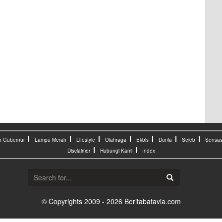
o Gubernur
Lampu Merah
Lifestyle
Olahraga
Ekbis
Dunia
Seleb
Sensas
Disclaimer
Hubungi Kami
Index
© Copyrights 2009 - 2026 Beritabatavia.com