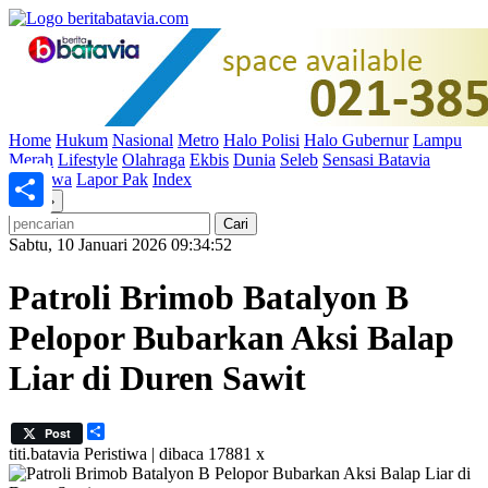
Home
Hukum
Nasional
Metro
Halo Polisi
Halo Gubernur
Lampu
Merah
Lifestyle
Olahraga
Ekbis
Dunia
Seleb
Sensasi Batavia
Peristiwa
Lapor Pak
Index
«
»
Share
Sabtu, 10 Januari 2026 09:34:52
Patroli Brimob Batalyon B
Pelopor Bubarkan Aksi Balap
Liar di Duren Sawit
Share
Post
titi.batavia
Peristiwa | dibaca 17881 x