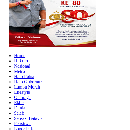
Home
Hukum
Nasional
Metro
Halo Polisi
Halo Gubernur
Lampu Merah
Lifestyle
Olahraga
Ekbis
Dunia
Seleb
Sensasi Batavia
Peristiwa
Lapor Pak