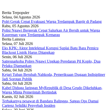
Berita Terpopuler
Selasa, 04 Agustus 2026
Polri Gerak Cepat Evakuasi Warga Terdampak Banjir di Padang
Rabu, 05 Agustus 2026
Polisi Ngawi Bergerak Cepat Salurkan Air Bersih untuk Warga
Kasreman yang Terdampak Kemarau
Berita Lainnya
Selasa, 07 Juli 2026
Eks KPK: Aktor Intelektual Korupsi Suplai Batu Bara Pemicu
Blackout Listrik Harus Ditangkap
Senin, 06 Juli 2026
Satresnarkoba Polres Ngawi Ungkap Peredaran Pil Koplo, Dua
Pelaku Diamankan
Sabtu, 04 Juli 2026
Kejari Tuban Berubah Nahkoda, Pemeriksaan Dugaan Indisipliner
Jadi Sorotan Publik
Sabtu, 04 Juli 2026
Kabel Diduga Jaringan MyRepublik di Desa Grudo Dikeluhkan,
Warga Minta Pemerintah Bertindak
Kamis, 02 Juli 2026
Terbakarnya pesawat di Bandara Balingga, Satgas Ops Damai
Cartenz Selidiki Penyebab Insiden
Selasa, 30 Juni 2026