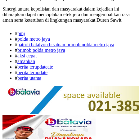
Sinergi antara kepolisian dan masyarakat dalam kejadian ini
diharapkan dapat menciptakan efek jera dan mengembalikan rasa
aman serta ketertiban di lingkungan masyarakat Duren Sawit.
#
pmj
#
polda metro jaya
#
patroli batalyon b satuan brimob polda metro jaya
#
brimob polda metro jaya
#
aksi cepat
#
amankan
#
berita terupdateate
#
berita terupdate
#
berita utama