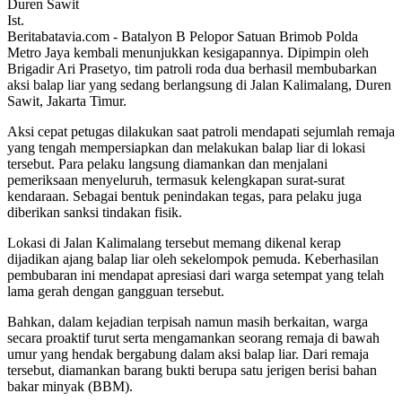
Ist.
Beritabatavia.com -
Batalyon B Pelopor Satuan Brimob Polda
Metro Jaya kembali menunjukkan kesigapannya. Dipimpin oleh
Brigadir Ari Prasetyo, tim patroli roda dua berhasil membubarkan
aksi balap liar yang sedang berlangsung di Jalan Kalimalang, Duren
Sawit, Jakarta Timur.
Aksi cepat petugas dilakukan saat patroli mendapati sejumlah remaja
yang tengah mempersiapkan dan melakukan balap liar di lokasi
tersebut. Para pelaku langsung diamankan dan menjalani
pemeriksaan menyeluruh, termasuk kelengkapan surat-surat
kendaraan. Sebagai bentuk penindakan tegas, para pelaku juga
diberikan sanksi tindakan fisik.
Lokasi di Jalan Kalimalang tersebut memang dikenal kerap
dijadikan ajang balap liar oleh sekelompok pemuda. Keberhasilan
pembubaran ini mendapat apresiasi dari warga setempat yang telah
lama gerah dengan gangguan tersebut.
Bahkan, dalam kejadian terpisah namun masih berkaitan, warga
secara proaktif turut serta mengamankan seorang remaja di bawah
umur yang hendak bergabung dalam aksi balap liar. Dari remaja
tersebut, diamankan barang bukti berupa satu jerigen berisi bahan
bakar minyak (BBM).