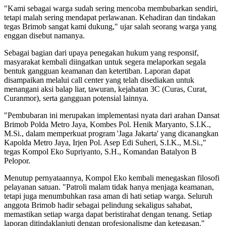
"Kami sebagai warga sudah sering mencoba membubarkan sendiri,
tetapi malah sering mendapat perlawanan. Kehadiran dan tindakan
tegas Brimob sangat kami dukung," ujar salah seorang warga yang
enggan disebut namanya.
Sebagai bagian dari upaya penegakan hukum yang responsif,
masyarakat kembali diingatkan untuk segera melaporkan segala
bentuk gangguan keamanan dan ketertiban. Laporan dapat
disampaikan melalui call center yang telah disediakan untuk
menangani aksi balap liar, tawuran, kejahatan 3C (Curas, Curat,
Curanmor), serta gangguan potensial lainnya.
"Pembubaran ini merupakan implementasi nyata dari arahan Dansat
Brimob Polda Metro Jaya, Kombes Pol. Henik Maryanto, S.I.K.,
M.Si., dalam memperkuat program 'Jaga Jakarta' yang dicanangkan
Kapolda Metro Jaya, Irjen Pol. Asep Edi Suheri, S.I.K., M.Si.,"
tegas Kompol Eko Supriyanto, S.H., Komandan Batalyon B
Pelopor.
Menutup pernyataannya, Kompol Eko kembali menegaskan filosofi
pelayanan satuan. "Patroli malam tidak hanya menjaga keamanan,
tetapi juga menumbuhkan rasa aman di hati setiap warga. Seluruh
anggota Brimob hadir sebagai pelindung sekaligus sahabat,
memastikan setiap warga dapat beristirahat dengan tenang. Setiap
laporan ditindaklanjuti dengan profesionalisme dan ketegasan."