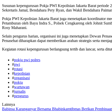
Susunan kepengurusan Pokja PWI Kepolisian Jakarta Barat periode 2
Sekretaris Jamal, Bendahara Pery Ryan, dan Wakil Bendahara Paiman
Pokja PWI Kepolisian Jakarta Barat juga menetapkan koordinator me
Petamburan oleh Bayu Indra S., Polsek Cengkareng oleh Johnit Sumbi
Rosy Maharani.
Selain pengurus harian, organisasi ini juga menetapkan Dewan Pena
Penasehat diharapkan dapat memberikan arahan strategis serta menja
Kegiatan rotasi kepengurusan berlangsung tertib dan lancar, serta di
#
pokja pwi polres
#
pwi
#
rotasi
#
kepolisian
#
organisasi
#
pokja
#
wartawan
#
jurnalis
#
pengurus
Lainnya
Babinsa Karanganyar Bersama Bhabinkamtibmas Berikan Pembinaa