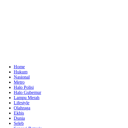
Home
Hukum
Nasional
Metro
Halo Polisi
Halo Gubernur
Lampu Merah
Lifestyle
Olahraga
Ekbis
Dunia
Seleb