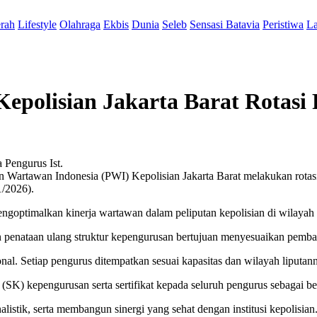
rah
Lifestyle
Olahraga
Ekbis
Dunia
Seleb
Sensasi Batavia
Peristiwa
La
epolisian Jakarta Barat Rotasi
Ist.
n Wartawan Indonesia (PWI) Kepolisian Jakarta Barat melakukan rotas
1/2026).
ngoptimalkan kinerja wartawan dalam peliputan kepolisian di wilayah 
penataan ulang struktur kepengurusan bertujuan menyesuaikan pembagian
ional. Setiap pengurus ditempatkan sesuai kapasitas dan wilayah liputan
(SK) kepengurusan serta sertifikat kepada seluruh pengurus sebagai be
listik, serta membangun sinergi yang sehat dengan institusi kepolisian