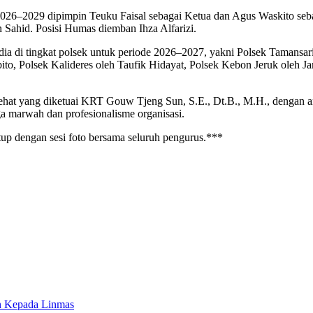
026–2029 dipimpin Teuku Faisal sebagai Ketua dan Agus Waskito seba
 Sahid. Posisi Humas diemban Ihza Alfarizi.
dia di tingkat polsek untuk periode 2026–2027, yakni Polsek Tamansa
to, Polsek Kalideres oleh Taufik Hidayat, Polsek Kebon Jeruk oleh J
sehat yang diketuai KRT Gouw Tjeng Sun, S.E., Dt.B., M.H., dengan a
ga marwah dan profesionalisme organisasi.
tutup dengan sesi foto bersama seluruh pengurus.***
n Kepada Linmas