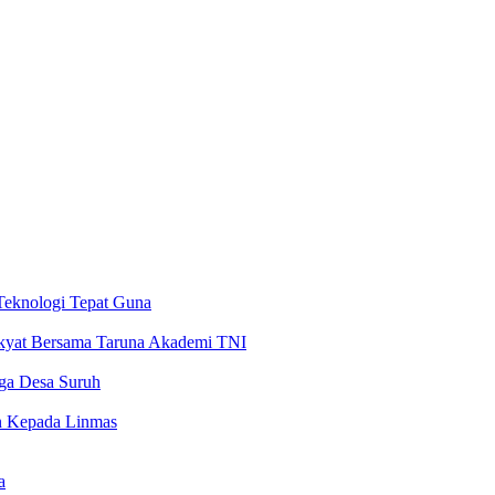
Teknologi Tepat Guna
akyat Bersama Taruna Akademi TNI
rga Desa Suruh
n Kepada Linmas
a