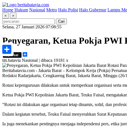
Home
Hukum
Nasional
Metro
Halo Polisi
Halo Gubernur
Lampu Me
«
»
Selasa, 27 Januari 2026 07:08:55
Penyegaran, Ketua Pokja PWI K
Share
Post
Share
titi.batavia
Nasional | dibaca 19181 x
Beritabatavia.com -
Jakarta Barat – Kelompok Kerja (Pokja) Persatua
Redaksi Radarjakarta, Cengkareng Barat, Jakarta Barat, Minggu (26/
Rotasi kepengurusan dilakukan untuk memperkuat organisasi serta me
Ketua Pokja PWI Kepolisian Jakarta Barat, Teuku Faisal, mengatakan 
“Rotasi ini dilakukan agar organisasi tetap dinamis, solid, dan profes
Dalam kegiatan tersebut, Teuku Faisal menyerahkan Surat Keputusan 
Ia juga menekankan pentingnya menjaga independensi pers, etika jurna