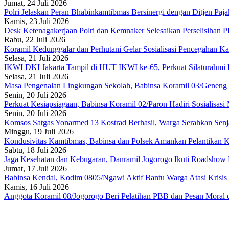
Jumat, 24 Juli 2026
Polri Jelaskan Peran Bhabinkamtibmas Bersinergi dengan Ditjen Paja
Kamis, 23 Juli 2026
Desk Ketenagakerjaan Polri dan Kemnaker Selesaikan Perselisihan 
Rabu, 22 Juli 2026
Koramil Kedunggalar dan Perhutani Gelar Sosialisasi Pencegahan Ka
Selasa, 21 Juli 2026
IKWI DKI Jakarta Tampil di HUT IKWI ke-65, Perkuat Silaturahmi 
Selasa, 21 Juli 2026
Masa Pengenalan Lingkungan Sekolah, Babinsa Koramil 03/Geneng 
Senin, 20 Juli 2026
Perkuat Kesiapsiagaan, Babinsa Koramil 02/Paron Hadiri Sosialisasi
Senin, 20 Juli 2026
Komsos Satgas Yonarmed 13 Kostrad Berhasil, Warga Serahkan Senja
Minggu, 19 Juli 2026
Kondusivitas Kamtibmas, Babinsa dan Polsek Amankan Pelantikan K
Sabtu, 18 Juli 2026
Jaga Kesehatan dan Kebugaran, Danramil Jogorogo Ikuti Roadshow
Jumat, 17 Juli 2026
Babinsa Kendal, Kodim 0805/Ngawi Aktif Bantu Warga Atasi Krisis 
Kamis, 16 Juli 2026
Anggota Koramil 08/Jogorogo Beri Pelatihan PBB dan Pesan Mora