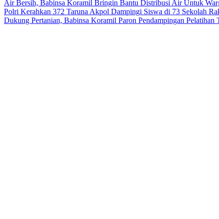
Air Bersih, Babinsa Koramil Bringin Bantu Distribusi Air Untuk Wa
Polri Kerahkan 372 Taruna Akpol Dampingi Siswa di 73 Sekolah R
Dukung Pertanian, Babinsa Koramil Paron Pendampingan Pelatihan 