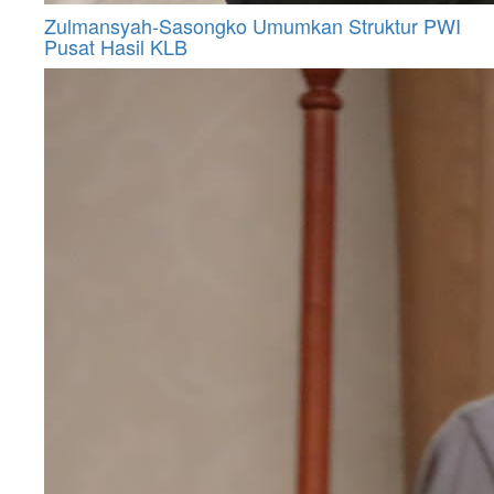
Zulmansyah-Sasongko Umumkan Struktur PWI
Pusat Hasil KLB