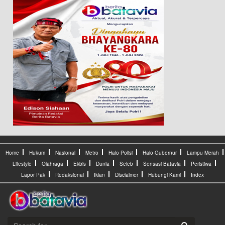
Home
Hukum
Nasional
Metro
Halo Polisi
Halo Gubernur
Lampu Merah
Lifestyle
Olahraga
Ekbis
Dunia
Seleb
Sensasi Batavia
Peristiwa
Lapor Pak
Redaksional
Iklan
Disclaimer
Hubungi Kami
Index