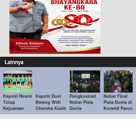
Lainnya
Kapolri Resmi
Kapolri Duet
Pangkostrad
Nobar Final
Tutup
Bareng Widi
Nobar Piala
Piala Dunia di
Kejuaraan
Chandra Kasih
Dunia
Koramil Paron
Bulu Tangkis
Lawan Bahlil-
Bersama
Pererat
Kapolri Cup
Muhammad di
Warga, Pererat
Kemanunggala
2026
Penutupan
Kebersamaan
TNI-Rakyat
Kapolri Cup
TNI dan