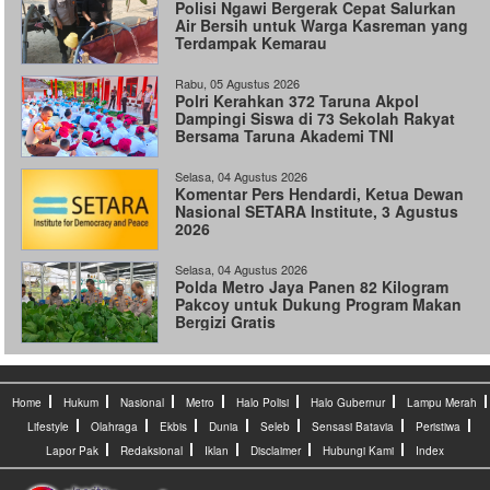
Polisi Ngawi Bergerak Cepat Salurkan
Air Bersih untuk Warga Kasreman yang
Terdampak Kemarau
Rabu, 05 Agustus 2026
Polri Kerahkan 372 Taruna Akpol
Dampingi Siswa di 73 Sekolah Rakyat
Bersama Taruna Akademi TNI
Selasa, 04 Agustus 2026
Komentar Pers Hendardi, Ketua Dewan
Nasional SETARA Institute, 3 Agustus
2026
Selasa, 04 Agustus 2026
Polda Metro Jaya Panen 82 Kilogram
Pakcoy untuk Dukung Program Makan
Bergizi Gratis
Home
Hukum
Nasional
Metro
Halo Polisi
Halo Gubernur
Lampu Merah
Lifestyle
Olahraga
Ekbis
Dunia
Seleb
Sensasi Batavia
Peristiwa
Lapor Pak
Redaksional
Iklan
Disclaimer
Hubungi Kami
Index