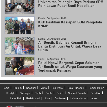
Universitas Palangka Raya Perkuat SDM
Polri Lewat Pusat Studi Kepolisian
Kamis, 06 Agustus 2026
KKP Pastikan Kesiapan SDM Pengelola
KNMP
Kamis, 06 Agustus 2026
Air Bersih, Babinsa Koramil Bringin
Bantu Distribusi Air Untuk Warga Desa
Suruh
Rabu, 05 Agustus 2026
Polisi Ngawi Bergerak Cepat Salurkan
Air Bersih untuk Warga Kasreman yang
Terdampak Kemarau
Home
Hukum
Nasional
Metro
Halo Polisi
Halo Gubernur
Lampu Merah
Lifestyle
Olahraga
Ekbis
Dunia
Seleb
Sensasi Batavia
Peristiwa
Lapor Pak
Redaksional
Iklan
Disclaimer
Hubungi Kami
Index