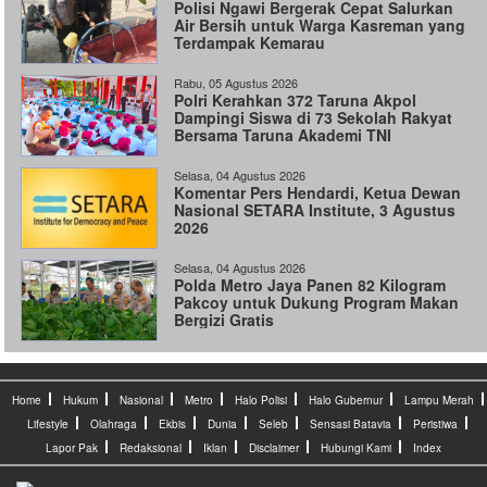
Polisi Ngawi Bergerak Cepat Salurkan
Air Bersih untuk Warga Kasreman yang
Terdampak Kemarau
Rabu, 05 Agustus 2026
Polri Kerahkan 372 Taruna Akpol
Dampingi Siswa di 73 Sekolah Rakyat
Bersama Taruna Akademi TNI
Selasa, 04 Agustus 2026
Komentar Pers Hendardi, Ketua Dewan
Nasional SETARA Institute, 3 Agustus
2026
Selasa, 04 Agustus 2026
Polda Metro Jaya Panen 82 Kilogram
Pakcoy untuk Dukung Program Makan
Bergizi Gratis
Home
Hukum
Nasional
Metro
Halo Polisi
Halo Gubernur
Lampu Merah
Lifestyle
Olahraga
Ekbis
Dunia
Seleb
Sensasi Batavia
Peristiwa
Lapor Pak
Redaksional
Iklan
Disclaimer
Hubungi Kami
Index